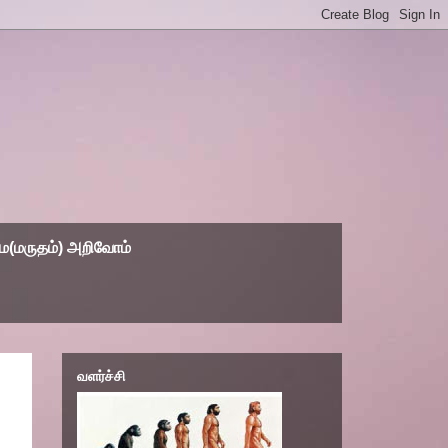
(மருதம்) அறிவோம்
வளர்ச்சி