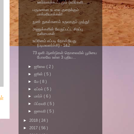
ஊர்வனக்கூட்டமும் (உயிர்களி...
பருமனான உடலை குறைக்கும்
பாக்டீரியாக்கள்!
நுண் துகள்களால் உருவாகும் முத்து!
அணுக்களின் வேறுப்பட்ட சிறப்பு
தன்மைகள்
உயிரினம் எப்படி தோன்றியது
(படிமவளர்ச்சி) - 1&2
73 ஒளி ஆண்டுகள் தொலைவில் பூமியை
போலவே உள்ள 3 புதிய...
►
ஜூலை
( 2 )
►
ஜூன்
( 5 )
►
மே
( 8 )
►
ஏப்ரல்
( 5 )
►
மார்ச்
( 6 )
ள்
►
பிப்ரவரி
( 5 )
►
ஜனவரி
( 5 )
►
2018
( 24 )
►
2017
( 56 )