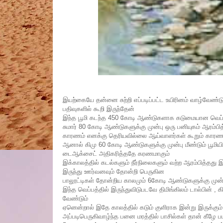
இயற்கையே தன்னை சுற்றி எப்படிப்பட்ட உயிரினம் வாழ்வேண்ட
பதிவுகளில் கூறி இருந்தேன்
இந்த பூமி கடந்த 450 கோடி ஆண்டுகளாக கடுமையான வெப்பம்
சுமார் 80 கோடி ஆண்டுகளுக்கு முன்பு ஒரு பனியுகம் ஆரம்பி
காரணம் எனக்கு தெரியவில்லை ஆய்வாளர்கள் கூறும் காரணமு
ஆனால் கிமு 60 கோடி ஆண்டுகளுக்கு முன்பு மீண்டும் பூமி
டைஆக்சைட் அதிகரித்ததே கரணமாகும்
இக்காலத்தில் கடல்களும் நீர்நிலைகளும் வற்ற ஆரம்பித்தது 
இருந்து ஊர்வனவும் தோன்றி பெருகின
பாலூட்டிகள் தோன்றிய காலமும் 6கோடி ஆண்டுகளுக்கு முன்ப
இந்த வெப்பத்தில் இருந்துவிடுபடவே திமிங்கிலம் டால்பின் ,
வேண்டும்
ஏனென்றால் இதே காலத்தில் கடும் குளிராக இன்று இருக்கு
அப்படிபெருகிவாழ்ந்த பனை மரத்தில் பாசில்கள் தான் கீழே பட