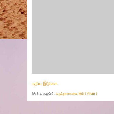
புதிய இடுகை
இதற்கு குழுசேர்:
கருத்துரைகளை இடு ( Atom )