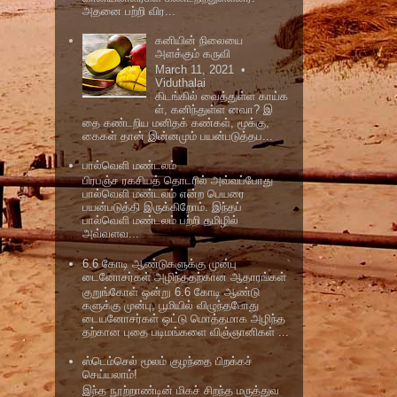
அதனை பற்றி விர...
கனியின் நிலையை
அளக்கும் கருவி
March 11, 2021 •
Viduthalai
கிடங்கில் வைத்துள்ள காய்க
ள், கனிந்துள்ள னவா? இ
தை கண்டறிய மனிதக் கண்கள், மூக்கு,
கைகள் தான் இன்னமும் பயன்படுத்தப...
பால்வெளி மண்டலம்
பிரபஞ்ச ரகசியத் தொடரில் அவ்வப்போது
பால்வெளி மண்டலம் என்ற பெயரை
பயன்படுத்தி இருக்கிறோம். இந்தப்
பால்வெளி மண்டலம் பற்றி தமிழில்
அவ்வளவ...
6.6 கோடி ஆண்டுகளுக்கு முன்பு
டைனோசர்கள் அழிந்ததற்கான ஆதாரங்கள்
குறுங்கோள் ஒன்று 6.6 கோடி ஆண்டு
களுக்கு முன்பு, பூமியில் விழுந்தபோது
டையனோசர்கள் ஒட்டு மொத்தமாக அழிந்த
தற்கான புதை படிமங்களை விஞ்ஞானிகள் ...
ஸ்டெம்செல் மூலம் குழந்தை பிறக்கச்
செய்யலாம்!
இந்த நூற்றாண்டின் மிகச் சிறந்த மருத்துவ