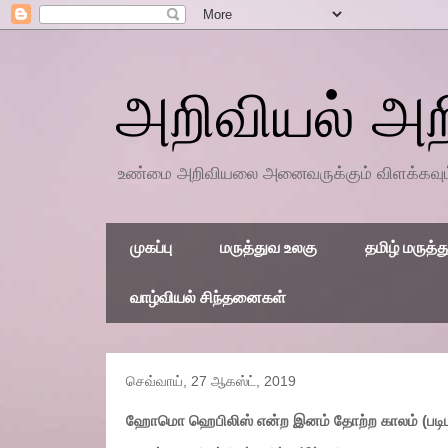
அறிவியல் அ
உண்மை அறிவியலை அனைவருக்கும் விளக்கவும், 
முகப்பு
மருத்துவ உலகு
தமிழ் மருத்த
வாழ்வியல் சிந்தனைகள்
செவ்வாய், 27 ஆகஸ்ட், 2019
ஹோமொ ஹெபிலிஸ் என்ற இனம் தோற்ற காலம் (படிமவ