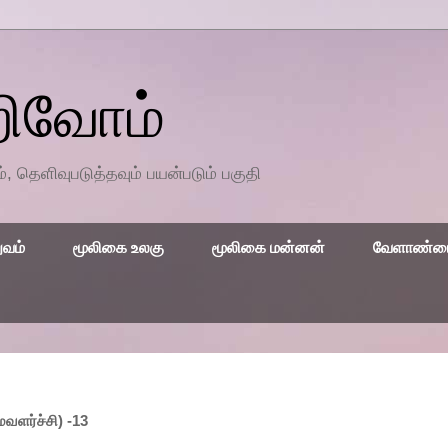
றிவோம்
தெளிவுபடுத்தவும் பயன்படும் பகுதி
ுவம்
மூலிகை உலகு
மூலிகை மன்னன்
வேளாண்மை
ளர்ச்சி) -13