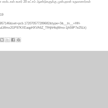
க்டகஸ் சுமார் 20 லட்சம் ஆண்டுகளுக்கு முன்புதான் உருவானார்கள்
.19
603957146&set=pcb.172070577289682&type=3&__tn__=HH-
Wmx2GP97KXEaqpHXVA6Z_TfHjhHtqWmo-1jh59P7e25Lk)