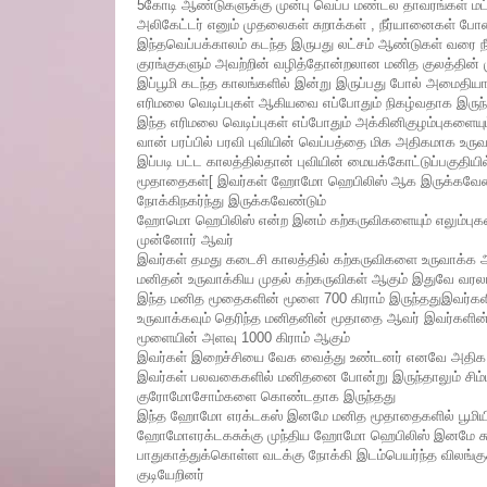
5கோடி ஆண்டுகளுக்கு முன்பு வெப்ப மண்டல தாவரங்கள் மட
அலிகேட்டர் எனும் முதலைகள் சுறாக்கள் , நீர்யானைகள் ப
இந்தவெப்பக்காலம் கடந்த இருபது லட்சம் ஆண்டுகள் வரை நீ
குரங்குகளும் அவற்றின் வழித்தோன்றலான மனித குலத்தின்
இப்பூமி கடந்த காலங்களில் இன்று இருப்பது போல் அமைதிய
எரிமலை வெடிப்புகள் ஆகியவை எப்போதும் நிகழ்வதாக இருந்
இந்த எரிமலை வெடிப்புகள் எப்போதும் அக்கினிகுழம்புகளையு
வான் பரப்பில் பரவி புவியின் வெப்பத்தை மிக அதிகமாக உரு
இப்படி பட்ட காலத்தில்தான் புவியின் மையக்கோட்டுப்பகுதி
மூதாதைகள்[ இவர்கள் ஹோமோ ஹெபிலிஸ் ஆக இருக்கவேண்டு
நோக்கிநகர்ந்து இருக்கவேண்டும்
ஹோமொ ஹெபிலிஸ் என்ற இனம் கற்கருவிகளையும் எலும்புகளை
முன்னோர் ஆவர்
இவர்கள் தமது கடைசி காலத்தில் கற்கருவிகளை உருவாக்க ஆ
மனிதன் உருவாக்கிய முதல் கற்கருவிகள் ஆகும் இதுவே வரலா
இந்த மனித மூதைகளின் மூளை 700 கிராம் இருந்ததுஇவர்கள
உருவாக்கவும் தெரிந்த மனிதனின் மூதாதை ஆவர் இவர்களின
மூளையின் அளவு 1000 கிராம் ஆகும்
இவர்கள் இறைச்சியை வேக வைத்து உண்டனர் எனவே அதிக இ
இவர்கள் பலவகைகளில் மனிதனை போன்று இருந்தாலும் சிம்
குரோமோசோம்களை கொண்டதாக இருந்தது
இந்த ஹோமோ எரக்டகஸ் இனமே மனித மூதாதைகளில் பூமியில
ஹோமோஎரக்டகசுக்கு முந்திய ஹோமோ ஹெபிலிஸ் இனமே சுமார் 
பாதுகாத்துக்கொள்ள வடக்கு நோக்கி இடம்பெயர்ந்த விலங்குக
குடியேறினர்