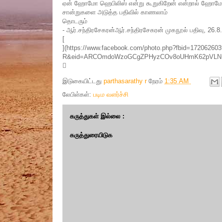
ஏன் ஹோமோ ஹெபிலிஸ் என்று கூறுகிறேன் என்றால் ஹோமோ எர
சான்றுகளை அடுத்த பதிவில் காணலாம்
தொடரும்
- ஆர்.சந்திரசேகரன்ஆர்.சந்திரசேகரன் முகநூல் பதிவு, 26.8
[
](https://www.facebook.com/photo.php?fbid=172062
R&eid=ARCOmdoWzoGCgZPHyzCOv8oUHmK62pVLNuL

இடுகையிட்டது
parthasarathy r
நேரம்
1:35 AM
லேபிள்கள்:
படிம வளர்ச்சி
கருத்துகள் இல்லை :
கருத்துரையிடுக