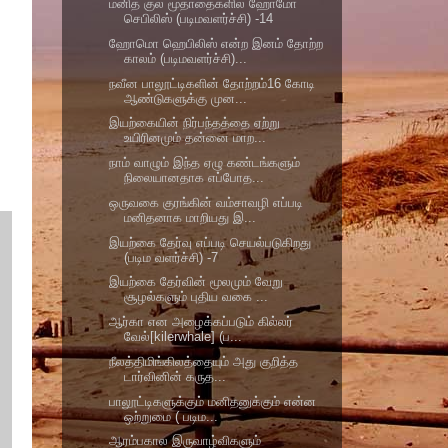
மனித குல மூதாதைகளில் ஹோமோ
செபிலிஸ் (படிமவளர்ச்சி) -14
ஹோமொ ஹெபிலிஸ் என்ற இனம் தோற்ற
காலம் (படிமவளர்ச்சி)...
நவீன பாலூட்டிகளின் தோற்றம்16 கோடி
ஆண்டுகளுக்கு முன...
இயற்கையின் நிர்பந்தத்தை ஏற்று
உயிரினமும் தன்னை மாற...
நாம் வாழும் இந்த ஏழு கண்டங்களும்
நிலையானதாக எப்போத...
ஒருவகை குரங்கின் வம்சாவழி எப்படி
மனிதனாக மாறியது இ...
இயற்கை தேர்வு எப்படி செயல்படுகிறது
(படிம வளர்ச்சி) -7
இயற்கை தேர்வின் மூலமும் வேறு
சூழல்களும் புதிய வகை ...
ஆர்கா என அழைக்கப்படும் கில்லர்
வேல்[kilerwhale] (ப...
நீலத்திமிங்கிலத்தையும் அது குறித்த
டார்வினின் கருத...
பாலூட்டிகளுக்கும் மனிதனுக்கும் என்ன
ஒற்றுமை ( படிம...
ஆரம்பகால இருவாழ்விகளும்