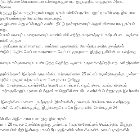
்டும் இல்லை வெப்பமண்டல விலங்குகளும் வட துருவத்தில் வாழ்ந்தன அவை
ோன்றவை
டித்தது இக்காலத்தில்தான் பாலூட்டிகள் பல்கிபெருகின பலூட்டிகளில் ஒரு இனமான
 முன்னோர்களும் தோன்றிய காலமாகும்
ாக இல்லை அது எப்போதும் கண்ட திட்டு நகர்வுகளையும் அதன் விளைவாக பூகம்பம்
தது.
ம் சாம்பலையும் பாறைகளையும் வானில் வீசி எறிந்த காரணத்தால் கார்பன் டை ஆக்சை
வாக்கி வந்தன
யில் குறிப்பாக தான்சானியா , காங்கோ பகுதிகளில் தோன்றிய மனித குலத்தின்
ம் ] அதிக வெப்பம் காரணமாக வெப்பம் குறைவாக இருந்த பூமியின் வடபுலத்தை
யும் கம்புகளையும் பயன்படுத்த தெரிந்த ஆனால் உருவாக்கத்தெரியாத மனிதர்களின
ரம்பித்தனர் இவர்கள் உருவாக்கிய கற்கருவிகளே 25 லட்சம் ஆண்டுகளுக்கு முன்னா
ற்றில் புராதன கற்காலம் என அழைக்கப்படுகிறது
ின் அடுத்தகட்ட வளர்ச்சியே ஹோமோ எரக்டகஸ் எனும் தீயை பயன்படுத்தவும்
் கற்கருவிகலும் மூளையும் ஹோமோ ஹெபிலிசை விட வளர்ச்சி பெர்றதாகும் இவர்களி
றைச்சியை உன்ண முடிந்ததால் இவர்களின் மூளையும் மிகவேகமாக வளர்ந்தது
பன்சி கொரிலாக்களுக்கு இருப்பதைபோலவே இவர்களின் செல்களும் 24
் மிக அதிக காலம் வாழ்ந்த இனமாகும்
28 லட்சம் ஆண்டுகளுக்கு முன்னால் நிலநடுக்கோட்டின் வெப்பத்தில் இருந்து
ளை பின்பற்றி இன்றைய காஷ்மீர் பகுதிகளில் உள்ள சிவாலிக் மலைப்பகுதிகளில்