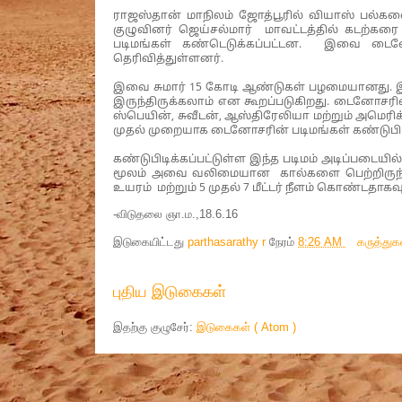
ராஜஸ்தான் மாநிலம் ஜோத்பூரில் வியாஸ் பல்கல
குழுவினர் ஜெய்சல்மார் மாவட்டத்தில் கடற்
படிமங்கள் கண்டெடுக்கப்பட்டன. இவை டை
தெரிவித்துள்ளனர்.
இவை சுமார் 15 கோடி ஆண்டுகள் பழமையானது. இ
இருந்திருக்கலாம் என கூறப்படுகிறது. டைனோசரி
ஸ்பெயின், சுவீடன், ஆஸ்திரேலியா மற்றும் அமெரிக
முதல் முறையாக டைனோசரின் படிமங்கள் கண்டுபிடிக்
கண்டுபிடிக்கப்பட்டுள்ள இந்த படிமம் அடிப்பட
மூலம் அவை வலிமையான கால்களை பெற்றிருந்து இர
உயரம் மற்றும் 5 முதல் 7 மீட்டர் நீளம் கொண்டதாகவ
-விடுதலை ஞா.ம.,18.6.16
இடுகையிட்டது
parthasarathy r
நேரம்
8:26 AM
கருத்து
புதிய இடுகைகள்
இதற்கு குழுசேர்:
இடுகைகள் ( Atom )