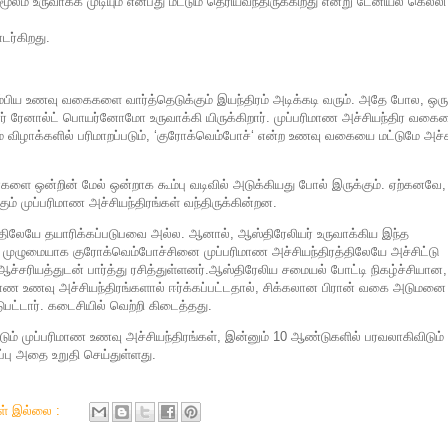
ூலம் உருவாக்க முடியும் என்பது மட்டும் தெரியவந்திருக்கிறது என்று டேனியல் கெல்லி
டர்கிறது.
ும்பிய உணவு வகைகளை வார்த்தெடுக்கும் இயந்திரம் அடிக்கடி வரும். அதே போல, ஒரு
் ரேனால்ட் பொயர்னோமோ உருவாக்கி யிருக்கிறார். முப்பரிமாண அச்சியந்திர வகை
றும் விழாக்களில் பரிமாறப்படும், ‘குரோக்வெம்போச்‘ என்ற உணவு வகையை மட்டுமே அச்ச
்களை ஒன்றின் மேல் ஒன்றாக கூம்பு வடிவில் அடுக்கியது போல் இருக்கும். ஏற்கனவே,
ம் முப்பரிமாண அச்சியந்திரங்கள் வந்திருக்கின்றன.
 திலேயே தயாரிக்கப்படுபவை அல்ல. ஆனால், ஆஸ்திரேலியர் உருவாக்கிய இந்த
பட, முழுமையாக குரோக்வெம்போச்சினை முப்பரிமாண அச்சியந்திரத்திலேயே அச்சிட்டு
் ஆச்சரியத்துடன் பார்த்து ரசித்துள்ளனர்.ஆஸ்திரேலிய சமையல் போட்டி நிகழ்ச்சியான,
பரிமாண உணவு அச்சியந்திரங்களால் ஈர்க்கப்பட்டதால், சிக்கலான பிரான் வகை அடுமனை
ட்டார். கடைசியில் வெற்றி கிடைத்தது.
் முப்பரிமாண உணவு அச்சியந்திரங்கள், இன்னும் 10 ஆண்டுகளில் பரவலாகிவிடும்
ப்பு அதை உறுதி செய்துள்ளது.
கள் இல்லை :