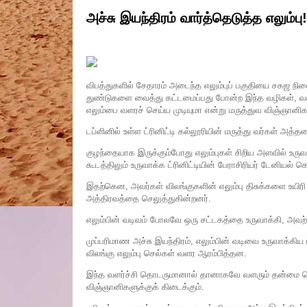
அச்சு இயந்திரம் வார்த்தெடுத்த எலும்பு!
விபத்துகளில் சேதாரம் அடைந்த எலும்புப் பகுதியை சகஜ நி
துண்டுகளை வைத்து கட்டமைப்பது போன்ற இந்த வழிகள், வ
எலும்பை வளரச் செய்ய முடியுமா என்று மருத்துவ விஞ்ஞானிக
டப்ளினில் உள்ள ட்ரினிட்டி கல்லூரியின் மருத்து வர்கள் அத
குழந்தையாக இருக்கும்போது எலும்புகள் சிறிய அளவில் உருவ
கூடத்திலும் உருவாக்க ட்ரினிட்டியின் பேராசிரியர் டேனியல் க
இதற்கென, அவர்கள் விலங்குகளின் எலும்பு திசுக்களை உயிரி 
அத்திரவத்தை செலுத்துகின்றனர்.
எலும்பின் வடிவம் போலவே ஒரு சட்டகத்தை உருவாக்கி, அவற்ற
முப்பரிமாண அச்சு இயந்திரம், எலும்பின் வடிவை உருவாக்கி
விலங்கு எலும்பு செல்கள் வளர ஆரம்பித்தன.
இந்த வளர்ச்சி தொடருமானால் தானாகவே வளரும் தன்மை கொண்
விஞ்ஞானிகளுக்குக் கிடைக்கும்.