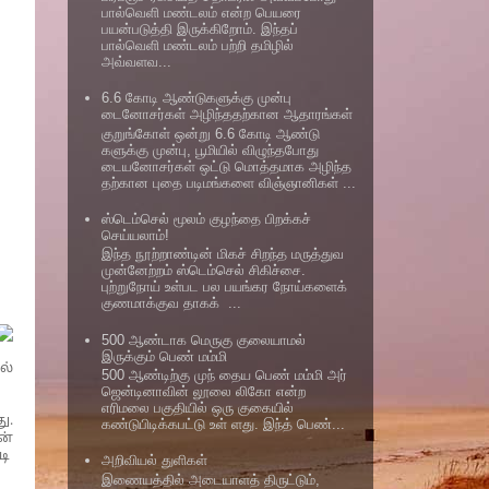
பால்வெளி மண்டலம் என்ற பெயரை
பயன்படுத்தி இருக்கிறோம். இந்தப்
பால்வெளி மண்டலம் பற்றி தமிழில்
அவ்வளவ...
6.6 கோடி ஆண்டுகளுக்கு முன்பு
டைனோசர்கள் அழிந்ததற்கான ஆதாரங்கள்
குறுங்கோள் ஒன்று 6.6 கோடி ஆண்டு
களுக்கு முன்பு, பூமியில் விழுந்தபோது
டையனோசர்கள் ஒட்டு மொத்தமாக அழிந்த
தற்கான புதை படிமங்களை விஞ்ஞானிகள் ...
ஸ்டெம்செல் மூலம் குழந்தை பிறக்கச்
செய்யலாம்!
இந்த நூற்றாண்டின் மிகச் சிறந்த மருத்துவ
முன்னேற்றம் ஸ்டெம்செல் சிகிச்சை.
புற்றுநோய் உள்பட பல பயங்கர நோய்களைக்
குணமாக்குவ தாகக் ...
500 ஆண்டாக மெருகு குலையாமல்
இருக்கும் பெண் மம்மி
ல்
500 ஆண்டிற்கு முந் தைய பெண் மம்மி அர்
ஜென்டினாவின் லூலை லிகோ என்ற
எரிமலை பகுதியில் ஒரு குகையில்
ு.
கண்டுபிடிக்கபட்டு உள் ளது. இந்த் பெண்...
ன்
டி
அறிவியல் துளிகள்
இணையத்தில் அடையாளத் திருட்டும்,