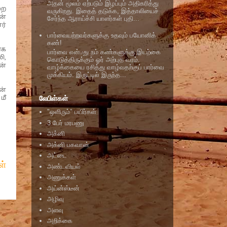
அதன் மூலம் ஏற்படும் இழப்பும் அதிகரித்து
றை
வருகிறது. இதைத் தடுக்க, இத்தாலியைச்
ன்
சேர்ந்த ஆராய்ச்சி யாளர்கள் புதி...
ர்
பார்வையற்றவர்களுக்கு உதவும் பயோனிக்
கண்!
ாக
பார்வை என்பது நம் கண்களுக்கு இயற்கை
ி,
கொடுத்திருக்கும் ஓர் அற்புத வரம்.
ன்
வாழ்க்கையை ரசித்து வாழ்வதற்குப் பார்வை
முக்கியம். இருட்டில் இருந்த...
ன்
லேபிள்கள்
மீ
"ஒளிரும்" பயிர்கள்
3 பேர் மரபணு
அக்னி
அக்னி பகவான்
அட்டை
ள்
அண்டவியல்
அணுக்கள்
அய்ன்ஸ்டீன்
அழிவு
அளவு
அறிக்கை