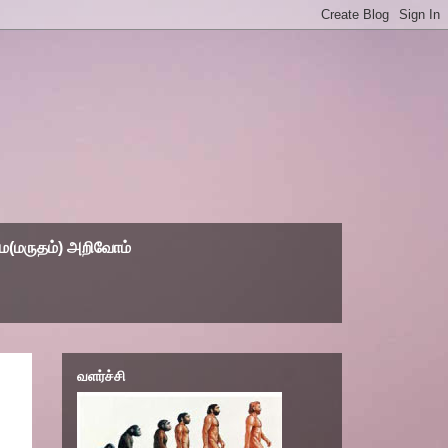
(மருதம்) அறிவோம்
வளர்ச்சி