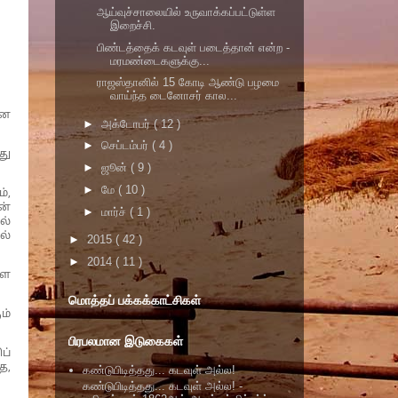
ஆய்வுச்சாலையில் உருவாக்கப்பட்டுள்ள
இறைச்சி.
பிண்டத்தைக் கடவுள் படைத்தான் என்ற -
மரமண்டைகளுக்கு...
ராஜஸ்தானில் 15 கோடி ஆண்டு பழமை
வாய்ந்த டைனோசர் கால...
என
►
அக்டோபர்
( 12 )
►
செப்டம்பர்
( 4 )
து
►
ஜூன்
( 9 )
►
மே
( 10 )
்,
ன்
►
மார்ச்
( 1 )
ல்
ல்
►
2015
( 42 )
►
2014
( 11 )
ளை
மொத்தப் பக்கக்காட்சிகள்
ம்
பிரபலமான இடுகைகள்
ப்
ை,
கண்டுபிடித்தது... கடவுள் அல்ல!
கண்டுபிடித்தது... கடவுள் அல்ல! -