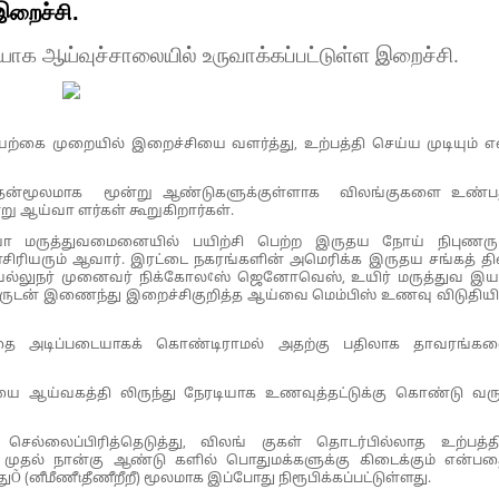
இறைச்சி.
ாக ஆய்வுச்சாலையில் உருவாக்கப்பட்டுள்ள இறைச்சி.
ற்கை முறையில் இறைச்சியை வளர்த்து, உற்பத்தி செய்ய முடியும் 
ுவதன்மூலமாக மூன்று ஆண்டுகளுக்குள்ளாக விலங்குகளை உண்ப
று ஆய்வா ளர்கள் கூறுகிறார்கள்.
 மருத்துவமைனையில் பயிற்சி பெற்ற இருதய நோய் நிபுணரும
ிரியரும் ஆவார். இரட்டை நகரங்களின் அமெரிக்க இருதய சங்கத் தி
 வல்லுநர் முனைவர் நிக்கோல¢ஸ் ஜெனோவெஸ், உயிர் மருத்துவ இய
ுடன் இணைந்து இறைச்சிகுறித்த ஆய்வை மெம்பிஸ் உணவு விடுதியி
ரத்தை அடிப்படையாகக் கொண்டிராமல் அதற்கு பதிலாக தாவரங்க
யை ஆய்வகத்தி லிருந்து நேரடியாக உணவுத்தட்டுக்கு கொண்டு வரு
செல்லைப்பிரித்தெடுத்து, விலங் குகள் தொடர்பில்லாத உற்பத்தி
ு முதல் நான்கு ஆண்டு களில் பொதுமக்களுக்கு கிடைக்கும் என்பத
ுÕ (னீமீணீtதீணீறீறீ) மூலமாக இப்போது நிரூபிக்கப்பட்டுள்ளது.