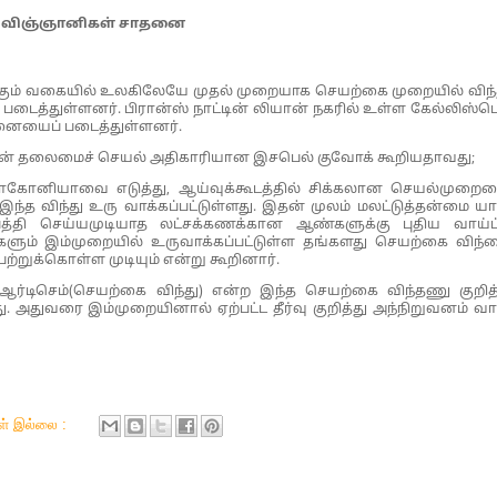
்சு விஞ்ஞானிகள் சாதனை
கும் வகையில் உலகிலேயே முதல் முறையாக செயற்கை முறையில் விந்
டைத்துள்ளனர். பிரான்ஸ் நாட்டின் லியான் நகரில் உள்ள கேல்லிஸ்டெ
தனையைப் படைத்துள்ளனர்.
்தின் தலைமைச் செயல் அதிகாரியான இசபெல் குவோக் கூறியதாவது;
டோகோனியாவை எடுத்து, ஆய்வுக்கூடத்தில் சிக்கலான செயல்முறை
 இந்த விந்து உரு வாக்கப்பட்டுள்ளது. இதன் முலம் மலட்டுத்தன்மை யா
பத்தி செய்யமுடியாத லட்சக்கணக்கான ஆண்களுக்கு புதிய வாய்ப்
களும் இம்முறையில் உருவாக்கப்பட்டுள்ள தங்களது செயற்கை விந்
்றுக்கொள்ள முடியும் என்று கூறினார்.
ஆர்டிசெம்(செயற்கை விந்து) என்ற இந்த செயற்கை விந்தணு குறித
 அதுவரை இம்முறையினால் ஏற்பட்ட தீர்வு குறித்து அந்நிறுவனம் வா
கள் இல்லை :