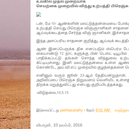
உலகில் முதல் முறையாக
செயற்கை முறையில் விந்து உற்பத்தி பிரெஞ
டன், மே 10- ஆண்களின் மலட்டுத்தன்மையை போக்
உற்பத்தி செய்து பிரெஞ்சு விஞ்ஞானிகள் சாதனை ப
ஆய்வுக்கூடத்தை சேர்ந்த விஞ் ஞானிகள், இச்சா
இந்த அளப்பரிய சாதனை குறித்து, ஆய்வுக் கூடத
ஆண் இனப்பெருக்க திசு எனப்படும் ஸ்பெர்ம 
கையாண்டு 72 நாட் களுக்கு பின் டெஸ்ட் டியூபில்
பாதிக்கப்பட்டு தங்கள் சொந்த விந்துவை உற்
கிட்டியுள்ளது. இனி மலட்டுத்தன்மை உள்ள ஆண்
கொண்டே, அய்.வி.எப். முறையில் குழந்தைகளை பெற
எனினும் வரும் ஜூன் 23-ஆம் தேதியன்றுதான், 
அறிவிப்பை பிரெஞ்சு நிறுவனம் வெளியிட உள்ளது.
திறக்க மறுத்துவிட்டது என்பது குறிப்பிடத்தக்கது.
-விடுதலை,10.5.15
இடுகையிட்டது
parthasarathy r
நேரம்
9:01 AM
கருத்து
வியாழன், 10 நவம்பர், 2016