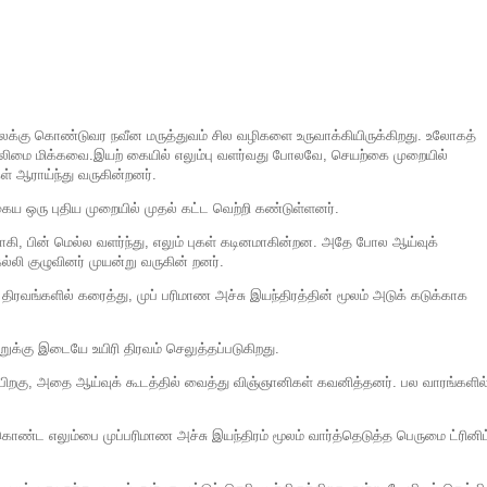
லைக்கு கொண்டுவர நவீன மருத்துவம் சில வழிகளை உருவாக்கியிருக்கிறது. உலோகத்
லிமை மிக்கவை.இயற் கையில் எலும்பு வளர்வது போலவே, செயற்கை முறையில்
ள் ஆராய்ந்து வருகின்றனர்.
்தகைய ஒரு புதிய முறையில் முதல் கட்ட வெற்றி கண்டுள்ளனர்.
ாகி, பின் மெல்ல வளர்ந்து, எலும் புகள் கடினமாகின்றன. அதே போல ஆய்வுக்
ெல்லி குழுவினர் முயன்று வருகின் றனர்.
திரவங்களில் கரைத்து, முப் பரிமாண அச்சு இயந்திரத்தின் மூலம் அடுக் கடுக்காக
ுக்கு இடையே உயிரி திரவம் செலுத்தப்படுகிறது.
ய பிறகு, அதை ஆய்வுக் கூடத்தில் வைத்து விஞ்ஞானிகள் கவனித்தனர். பல வாரங்களில
ட எலும்பை முப்பரிமாண அச்சு இயந்திரம் மூலம் வார்த்தெடுத்த பெருமை ட்ரினிட்