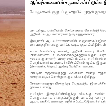
ஆய்வுச்சாலையில் உருவாக்கப்பட்டுள்ள 
சோதனைக் குழாய் முறையில் முதல் முறைய
பசு மற்றும் பன்றியின் செல்களைக் கொண்டு செய
அறிவியல் ஆய்வாளர்கள் நிரூபித்துள்ளனர்.
இறைச்சி ஆய்வுச்சாலைகளில் உருவாக்கப்பட
என்பதை நினைத்து பார்க்க முடியாததாகிவிடும் என்
உமா வெலெட்டி என்கிற அறிவி லாளர் மேயோ
மின்னெசோட்டா பல்கலைக்கழகத்தில் உதவி பேராச
தலைவருமாவார். அவர் ஸ்டெம் செல் உயிரியல்
பொறியாளர் முனைவர் வில் கிளெம் ஆகிய இருவர
இணைந்து தொடர் ஆய்வு மேற்கொண்டார்.
மாட்டின் கருவிலிருந்து வெளியா கின்ற சீ
வளர்ப்பதைப் போன்று உருவாக்கப்படுகிறது.
சோதனைக்குழாயிலிருந்து பெறப்படும் இறைச்சி
நிலை உள்ளது.
உயிரற்ற இறைச்சியிலிருந்து விலங்கு களின் 
பொருள்களாக சந்தைப்படுத்தும் வாய்ப்பு மூன்ற
ஆய்வகத்தில் வளர்த்து எடுக் கப்பட்ட Ôஇறைச்சி பந்த