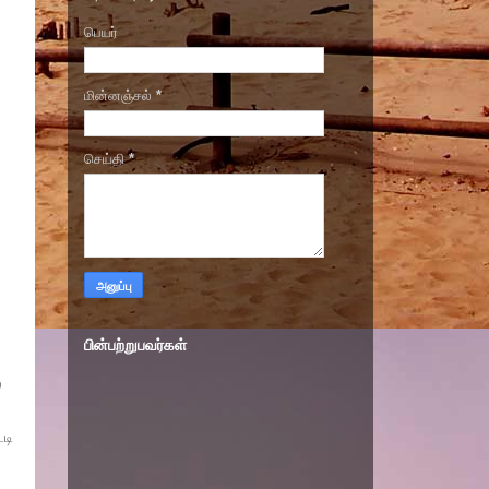
பெயர்
மின்னஞ்சல்
*
செய்தி
*
பின்பற்றுபவர்கள்
்
டி