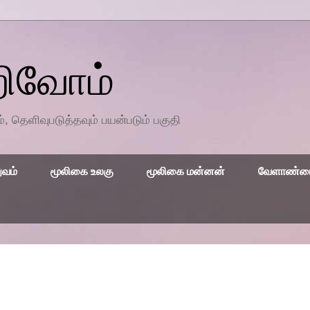
றிவோம்
தெளிவுபடுத்தவும் பயன்படும் பகுதி
ுவம்
மூலிகை உலகு
மூலிகை மன்னன்
வேளாண்மை