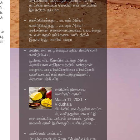
மதிமன்னன் 1862ஆம் ஆண்டில் ரிச்சர்ட்
ன்
காட்லிங் என்பவர் மெஷின் கன் எனப்படும்
ிட
இயந்திரத் துப்பாக...
்.
ன்
கண்டுபிடித்தது... கடவுள் அல்ல!
கண்டுபிடித்தது... கடவுள் அல்ல! -
மதிமன்னன் சகலமானவற்றையும் படைத்தது
ம்
கடவுள் எனும் நம்பிக்கை பலரிடத்தில்
ு,
இருக்கிறது. உலகின் பலநா...
ள்
மனிதர்கள் வாழக்கூடிய புதிய விண்வெளி
கண்டுபிடிப்பு
பூமியை விட இரண்டு மடங்கு அதிக
அளவிலான எதிர்காலத்தில் மனிதர்கள்
வாழக்கூடிய விண்வெளியை விண்வெளி
வானியலாளர்கள் கண்டறிந்துள்ளனர்.
அதனை பற்றி விர...
கனியின் நிலையை
அளக்கும் கருவி
March 11, 2021 •
Viduthalai
கிடங்கில் வைத்துள்ள காய்க
ள், கனிந்துள்ள னவா? இ
தை கண்டறிய மனிதக் கண்கள், மூக்கு,
கைகள் தான் இன்னமும் பயன்படுத்தப...
பால்வெளி மண்டலம்
பிரபஞ்ச ரகசியத் தொடரில் அவ்வப்போது