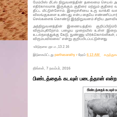
மேம்பிஸ் மீட்ஸ் நிறுவனத்தின் தலைமை செயல் அ
எதிர்காலமாக இருக்கும். குதிரை மற்றும் குதிர
திட்ட மிட்டுள்ளோம். இறைச்சியை உரு வாக்கி வள
விலங்குகளை உண்பது என்ப தையே எண்ணிப்பார்க்க 
செல்களைக் கொண்டு இந்நிறுவனம் சிறிய அளவில் இற
அந்நிறுவனத்தின் இணையத்தில் குறிப்பிடு
விரும்புகிறோம். பழைய முறையில் உள்ள இறைச்சி
உடல்நலத்துக்கு கேடு, நுண்ணு யிர்க்கொல்லிகள், 
விரும்பவில்லை’’ என்று குறிப்பிடப்பட்டுள்ளது
-விடுதலை ஞா.ம.,13.2.16
இடுகையிட்டது
parthasarathy r
நேரம்
6:13 AM
கருத்து
திங்கள், 7 நவம்பர், 2016
பிண்டத்தைக் கடவுள் படைத்தான் என்ற