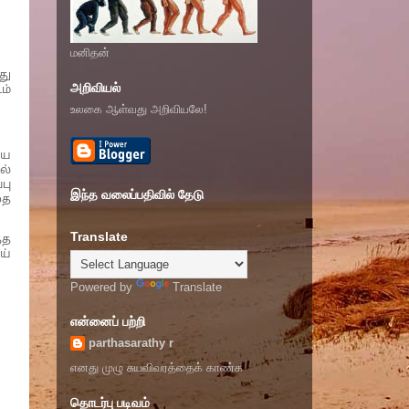
மனிதன்
து
அறிவியல்
ம்
உலகை ஆள்வது அறிவியலே!
யை
ல்
பு
இந்த வலைப்பதிவில் தேடு
தை
Translate
்த
ய்
Powered by
Translate
என்னைப் பற்றி
parthasarathy r
எனது முழு சுயவிவரத்தைக் காண்க
தொடர்பு படிவம்