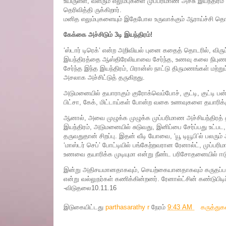
உயிருள்ள, வளரும் எலும்புகளை முப்பரிமாண அச்சு இயந்திரம் ம
தெரிவித்தி ருக்கிறார்.
மனித எலும்புகளையும் இதேபோல உருவாக்கும் ஆராய்ச்சி தொ
கேக்கை அச்சிடும் 3டி இயந்திரம்!
‘ஸ்டார் டிரெக்‘ என்ற அறிவியல் புனை கதைத் தொடரில், விர
இயந்திரத்தை ஆஸ்திரேலியாவை சேர்ந்த, உணவு கலை நிபுணர
சேர்ந்த இந்த இயந்திரம், பிரான்ஸ் நாட்டு திருமணங்கள் மற்
அசலாக அச்சிட்டுத் தருகிறது.
அடுமனையில் தயாராகும் குரோக்வெம்போச், குட்டி, குட்டி பன
பிட்சா, கேக், மிட்டாய்கள் போன்ற வகை உணவுகளை தயாரிக்கு
ஆனால், அவை முழுக்க முழுக்க முப்பரிமாண அச்சியந்திரத்
இயந்திரம், அடுமனையில் சுடுவது, இனிப்பை சேர்ப்பது உட்
தருவதுதான் சிறப்பு. இதன் வீடி யோவை, ‘யூ டியூபி’ல் பலரும
‘மாஸ்டர் செப்’ போட்டியில் பங்கேற்றவரான ரேனால்ட், முப்
உணவை தயாரிக்க முடியுமா என்று நீண்ட பரிசோதனையில் ஈடுப
இன்று அதிசயமானதாகவும், செயற்கையானதாகவும் கருதப்படும
என்று வல்லுநர்கள் கணிக்கின்றனர். ரேனால்ட்சின் கண்டுபிடி
-விடுதலை10.11.16
இடுகையிட்டது
parthasarathy r
நேரம்
9:43 AM
கருத்து