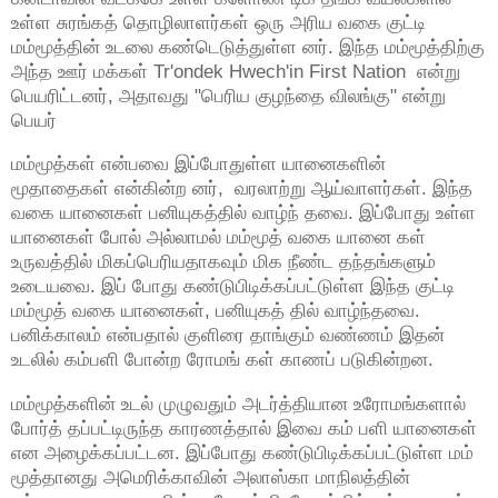
உள்ள சுரங்கத் தொழிலாளர்கள் ஒரு அரிய வகை குட்டி
மம்மூத்தின் உடலை கண்டெடுத்துள்ள னர். இந்த மம்மூத்திற்கு
அந்த ஊர் மக்கள் Tr'ondek Hwech'in First Nation என்று
பெயரிட்டனர், அதாவது "பெரிய குழந்தை விலங்கு" என்று
பெயர்
மம்மூத்கள் என்பவை இப்போதுள்ள யானைகளின்
மூதாதைகள் என்கின்ற னர், வரலாற்று ஆய்வாளர்கள். இந்த
வகை யானைகள் பனியுகத்தில் வாழ்ந் தவை. இப்போது உள்ள
யானைகள் போல் அல்லாமல் மம்மூத் வகை யானை கள்
உருவத்தில் மிகப்பெரியதாகவும் மிக நீண்ட தந்தங்களும்
உடையவை. இப் போது கண்டுபிடிக்கப்பட்டுள்ள இந்த குட்டி
மம்மூத் வகை யானைகள், பனியுகத் தில் வாழ்ந்தவை.
பனிக்காலம் என்பதால் குளிரை தாங்கும் வண்ணம் இதன்
உடலில் கம்பளி போன்ற ரோமங் கள் காணப் படுகின்றன.
மம்மூத்களின் உடல் முழுவதும் அடர்த்தியான உரோமங்களால்
போர்த் தப்பட்டிருந்த காரணத்தால் இவை கம் பளி யானைகள்
என அழைக்கப்பட்டன. இப்போது கண்டுபிடிக்கப்பட்டுள்ள மம்
மூத்தானது அமெரிக்காவின் அலாஸ்கா மாநிலத்தின்