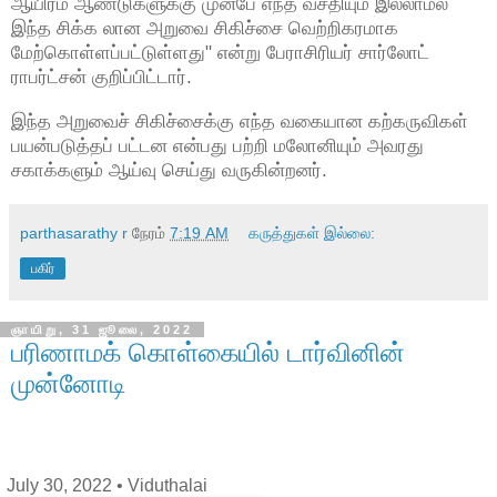
ஆயிரம் ஆண்டுகளுக்கு முன்பே எந்த வசதியும் இல்லாமல்
இந்த சிக்க லான அறுவை சிகிச்சை வெற்றிகரமாக
மேற்கொள்ளப்பட்டுள்ளது" என்று பேராசிரியர் சார்லோட்
ராபர்ட்சன் குறிப்பிட்டார்.
இந்த அறுவைச் சிகிச்சைக்கு எந்த வகையான கற்கருவிகள்
பயன்படுத்தப் பட்டன என்பது பற்றி மலோனியும் அவரது
சகாக்களும் ஆய்வு செய்து வருகின்றனர்.
parthasarathy r
நேரம்
7:19 AM
கருத்துகள் இல்லை:
பகிர்
ஞாயிறு, 31 ஜூலை, 2022
பரிணாமக் கொள்கையில் டார்வினின்
முன்னோடி
July 30, 2022
• Viduthalai