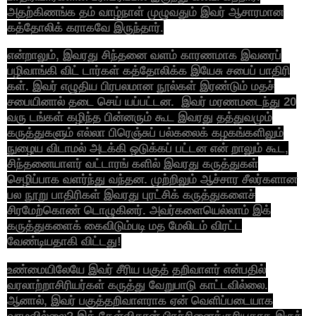
அதற்கிணங்க தம் வாழ்நாள் முழுவதும் இவர் ஆசாரமான
கத்தோலிக் கராகவே இருந்தார்.
என்றாலும், இவரது சிந்தனை வளம் காரணமாக இவரைப்
பழிவாங்கி விட் டார்கள் கத்தோலிக்க இயேசு சபைப் பாதிரி
கள். இவர் எழுதிய பிரபலமான நூல்கள் இரண்டும் மதச்
சபையினால் தடை செய் யப்பட்டன. இவர் மரணமடைந்து 20
வரு டங்கள் கழிந்த பின்னரும் கூட இவரது தத்துவமும்
கருத்துகளும் எல்லா பிரெஞ்சுப் பல்கலைக் கழகங்களிலும்
நுழைய விடாமல் அடக்கி ஒடுக்கப் பட்டன என் றாலும் கூட,
சிந்தனையாளர் வட்டாரங் களில் இவரது கருத்துகள்
செழிப்பாக வளர்ந்து வந்தன. முற்றிலும் ஆச்சார சீலர்களான
பல நூறு பாதிரிகள் இவரது புரட்சிக் கருத்துகளைச்
சிரமேற்கொண் டொழுகினர். அவர்களையெல்லாம் இக்
கருத்துகளைக் கைவிடும்படி மத மேலிடம் விரட்ட
வேண்டியதாகி விட்டது!
உண்மையிலேயே இவர் சீரிய பகுத் தறிவாளர் என்பதில்
வரலாற்றாசிரியர்கள் கருத்து வேறுபாடு காட்டவில்லை.
ஆனால், இவர் பகுத்தறிவாளராக ஏன் வெளிப்படையாக
வாழவில்லை? இக் கேள்விதான் பிரச்சினைக்குரியதாக இருந்