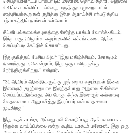
செய்தியாளரிடம் டாக்டர் டிம் மலோனி தெரிவித்தார். அறுவை
சிகிச்சை உள்ளிட்ட பல்வேறு மருத் துவ முறைகளின்
சாத்தியக்கூறுகள் குறித்து இந்த ஆராய்ச்சி ஏற்படுத்திய
உற்சாகத்தில் நாங்கள் உள்ளோம்.
சிட்னி பல்கலைக்கழகத்தை சேர்ந்த டாக்டர் வோல்க்-கிடம்,
இந்த பகுதியிலுள்ள எலும்புகளின் எச்சங் களை ஆய்வு
செய்யும்படி கேட்டுக் கொண்டது.
இதுகுறித்துப் பேசிய அவர் "இது மகிழ்ச்சியும், சோகமும்
நிறைந்தது. ஏனென்றால், இது ஒரு மனிதருக்கு
நேர்ந்திருக்கிறது." என்றார்.
"31 ஆயிரம் ஆண்டுகளுக்கு முந் தைய எலும்புகள் இவை.
இளைஞர் குழந்தையாக இருந்தபோது அறுவை சிகிச்சை
செய்யப்பட்டுள்ளது. அப் போது அந்த இளைஞர் எவ்வளவு
வேதனையை அனுபவித்து இருப்பார் என்பதை உணர
முடிகிறது"
இது மதச் சடங்கு அல்லது பலி கொடுப்பது ஆகியவையாக
இருக்க வாய்ப்பில்லை என்று கூறிய டாக்டர் மலோனி, இது ஒரு
அறுவைச் சிகிச்சை என்று தொல்லியல் ஆய்வாளர் நம்புவ