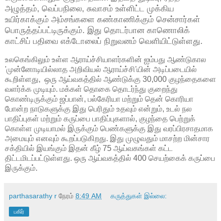
அழுத்தம், வெப்பநிலை, சுவாசம் உள்ளிட்ட முக்கிய
உயிர்காக்கும் அம்சங்களை கண்காணிக்கும் சென்சார்கள்
பொருத்தப்பட்டிருக்கும். இது தொடர்பான காணொலிக்
காட்சிப் பதிவை எக்டோலைப் நிறுவனம் வெளியிட்டுள்ளது.
உலகெங்கிலும் உள்ள ஆராய்ச்சியாளர்களின் ஐம்பது ஆண்டுகால
'முன்னோடியில்லாத அறிவியல் ஆராய்ச்சி'யின் அடிப்படையில்
கூறிள்ளது, ஒரு ஆய்வகத்தில் ஆண்டுக்கு 30,000 குழந்தைகளை
வளர்க்க முடியும். மக்கள் தொகை தொடர்ந்து குறைந்து
கொண்டிருக்கும் ஜப்பான், பல்கேரியா மற்றும் தென் கொரியா
போன்ற நாடுகளுக்கு இது பெரிதும் உதவும் என்றும், உடல் நல
பாதிப்புகள் மற்றும் கருப்பை பாதிப்புகளால், குழந்தை பெற்றுக்
கொள்ள முடியாமல் இருக்கும் பெண்களுக்கு இது வரப்பிரசாதமாக
அமையும் எனவும் கூறப்படுகிறது. இது முழுவதும் மாசற்ற மின்சார
சக்தியில் இயங்கும் இதன் கீழ் 75 ஆய்வகங்கள் கட்ட
திட்டமிடப்பட்டுள்ளது. ஒரு ஆய்வகத்தில் 400 செயற்கைக் கருப்பை
இருக்கும்.
parthasarathy r
நேரம்
8:49 AM
கருத்துகள் இல்லை:
பகிர்