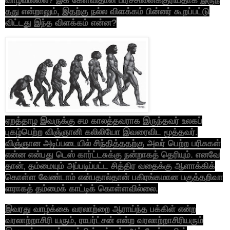
தது என்றாலும், இதற்கு நல்ல விளக்கம் பின்னர் கூறப்பட்டு
விட்டது இந்த விளக்கம் என்ன?
ஏறத்தாழ இவருக்கு சம காலத்தவராக இருந்தவர் உலகப்
புகழ்பெற்ற விஞ்ஞானி கலிலியோ இவரைவிட மூத்தவர்.
விஞ்ஞான அடிப்படையில் சிந்தித்ததற்கு அவர் பெற்ற பரிசுகள்
என்ன என்பது டெஸ் கார்ட்டசுக்கு நன்றாகத் தெரியும். எனவே
தான், தம்மையும் அப்படிப்பட்ட சித்திர வதைக்கு ஆளாக்கிக்
கொள்ள வேண்டாம் என்பதால்தான் பகிரங்கமான பகுத்தறிவா
ளராகத் தம்மைக் காட்டிக் கொள்ளவில்லை.
இவரது வாழ்க்கை வரலாற்றை ஆராய்ந்த பக்கிள் என்ற
வரலாற்றாசிரி யரும், ராபர்ட்சன் என்ற வரலாற்றாசிரியரும்