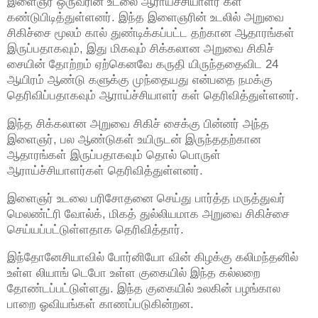
இளைஞர் ஒருவரின் உடலை ஆராய்ச்சியாளர் கள்
கண்டுபிடித்துள்ளனர். இந்த இளைஞரின் உடலில் அறுவை
சிகிச்சை மூலம் கால் துண்டிக்கப்பட்ட தற்கான ஆதாரங்கள்
இருப்பதாகவும், இது மிகவும் சிக்கலான அறுவை சிகிச்
சையின் தோற்றம் ஏற்கெனவே கருதி யிருந்ததைவிட 24
ஆயிரம் ஆண்டு களுக்கு முந்தையது என்பதை நமக்கு
தெரிவிப்பதாகவும் ஆராய்ச்சியாளர் கள் தெரிவித்துள்ளனர்.
இந்த சிக்கலான அறுவை சிகிச் சைக்கு பின்னர் அந்த
இளைஞர், பல ஆண்டுகள் உயிருடன் இருந்ததற்கான
ஆதாரங்கள் இருப்பதாகவும் தொல் பொருள்
ஆராய்ச்சியாளர்கள் தெரிவித்துள்ளனர்.
இளைஞர் உடலை பரிசோதனை செய்து பார்த்த மருத்துவர்
மெலண்ட்ரி வோல்க், மிகத் துல்லியமாக அறுவை சிகிச்சை
செய்யப்பட்டுள்ளதாக தெரிவித்தார்.
இந்தோனேசியாவில் போர்னியோ வின் கிழக்கு கலிமந்தனில்
உள்ள லியாங் டெபோ உள்ள குகையில் இந்த கல்லறை
தோண்டப்பட்டுள்ளது. இந்த குகையில் உலகின் பழங்கால
பாறை ஓவியங்கள் காணப்படுகின்றன.