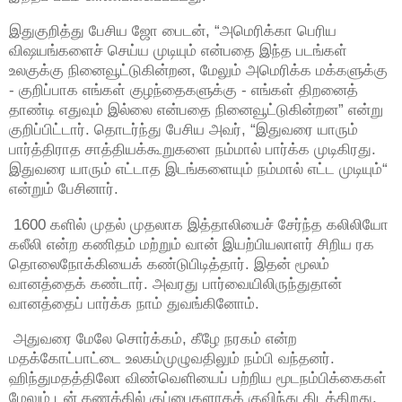
இதுகுறித்து பேசிய ஜோ பைடன், “அமெரிக்கா பெரிய
விஷயங்களைச் செய்ய முடியும் என்பதை இந்த படங்கள்
உலகுக்கு நினைவூட்டுகின்றன, மேலும் அமெரிக்க மக்களுக்கு
- குறிப்பாக எங்கள் குழந்தைகளுக்கு - எங்கள் திறனைத்
தாண்டி எதுவும் இல்லை என்பதை நினைவூட்டுகின்றன” என்று
குறிப்பிட்டார். தொடர்ந்து பேசிய அவர், “இதுவரை யாரும்
பார்த்திராத சாத்தியக்கூறுகளை நம்மால் பார்க்க முடிகிரது.
இதுவரை யாரும் எட்டாத இடங்களையும் நம்மால் எட்ட முடியும்“
என்றும் பேசினார்.
1600 களில் முதல் முதலாக இத்தாலியைச் சேர்ந்த கலிலியோ
கலீலி என்ற கணிதம் மற்றும் வான் இயற்பியலாளர் சிறிய ரக
தொலைநோக்கியைக் கண்டுபிடித்தார். இதன் மூலம்
வானத்தைக் கண்டார். அவரது பார்வையிலிருந்துதான்
வானத்தைப் பார்க்க நாம் துவங்கினோம்.
அதுவரை மேலே சொர்க்கம், கீழே நரகம் என்ற
மதக்கோட்பாட்டை உலகம்முழுவதிலும் நம்பி வந்தனர்.
ஹிந்துமதத்திலோ விண்வெளியைப் பற்றிய மூடநம்பிக்கைகள்
மேலும் டன் கணக்கில் குப்பைகளாகக் குவிந்து கிடக்கிறது.