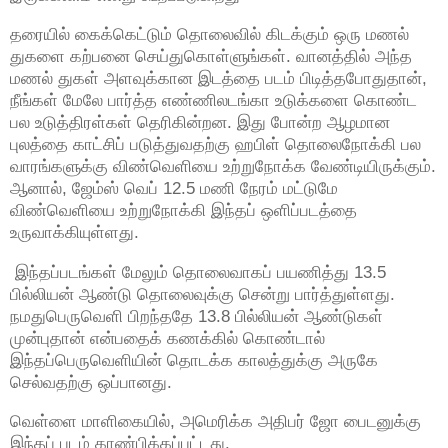
தரையில் கைக்கெட்டும் தொலைவில் கிடக்கும் ஒரு மணல்
துகளை கற்பனை செய்துகொள்ளுங்கள். வானத்தில் அந்த
மணல் துகள் அளவுக்கான இடத்தை படம் பிடித்தபோதுதான்,
நீங்கள் மேலே பார்த்த எண்ணிலடங்கா உடுக்களை கொண்ட
பல உடுத்திரள்கள் தெரிகின்றன. இது போன்ற ஆழமான
புலத்தை காட்சிப் படுத்துவதற்கு ஹபிள் தொலைநோக்கி பல
வாரங்களுக்கு விண்வெளியை உற்றுநோக்க வேண்டியிருக்கும்.
ஆனால், ஜேம்ஸ் வெப் 12.5 மணி நேரம் மட்டுமே
விண்வெளியை உற்றுநோக்கி இந்தப் ஒளிப்படத்தை
உருவாக்கியுள்ளது.
இந்தப்படங்கள் மேலும் தொலைவாகப் பயணித்து 13.5
பில்லியன் ஆண்டு தொலைவுக்கு சென்று பார்த்துள்ளது.
நமதுபெருவெளி பிறந்ததே 13.8 பில்லியன் ஆண்டுகள்
முன்புதான் என்பதைக் கணக்கில் கொண்டால்
இந்தப்பெருவெளியின் தொடக்க காலத்துக்கு அருகே
செல்வதற்கு ஒப்பானது.
வெள்ளை மாளிகையில், அமெரிக்க அதிபர் ஜோ பைடனுக்கு
இந்தப் படம் காண்பிக்கப்பட்டது.