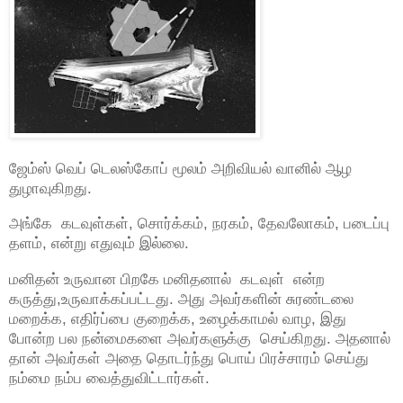
ஜேம்ஸ் வெப் டெலஸ்கோப் மூலம் அறிவியல் வானில் ஆழ
துழாவுகிறது.
அங்கே கடவுள்கள், சொர்க்கம், நரகம், தேவலோகம், படைப்பு
தளம், என்று எதுவும் இல்லை.
மனிதன் உருவான பிறகே மனிதனால் கடவுள் என்ற
கருத்து,உருவாக்கப்பட்டது. அது அவர்களின் சுரண்டலை
மறைக்க, எதிர்ப்பை குறைக்க, உழைக்காமல் வாழ, இது
போன்ற பல நன்மைகளை அவர்களுக்கு செய்கிறது. அதனால்
தான் அவர்கள் அதை தொடர்ந்து பொய் பிரச்சாரம் செய்து
நம்மை நம்ப வைத்துவிட்டார்கள்.