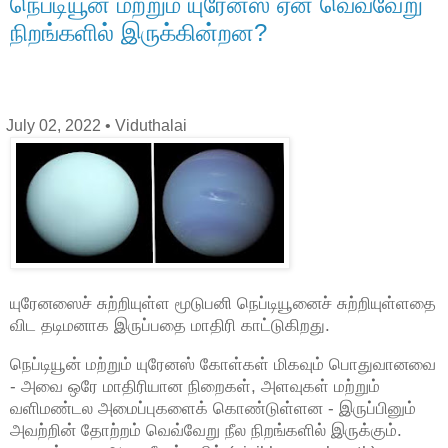
நெப்டியூன் மற்றும் யுரேனஸ் ஏன் வெவ்வேறு
நிறங்களில் இருக்கின்றன?
July 02, 2022
• Viduthalai
யுரேனஸைச் சுற்றியுள்ள மூடுபனி நெப்டியூனைச் சுற்றியுள்ளதை
விட தடிமனாக இருப்பதை மாதிரி காட்டுகிறது.
நெப்டியூன் மற்றும் யுரேனஸ் கோள்கள் மிகவும் பொதுவானவை
- அவை ஒரே மாதிரியான நிறைகள், அளவுகள் மற்றும்
வளிமண்டல அமைப்புகளைக் கொண்டுள்ளன - இருப்பினும்
அவற்றின் தோற்றம் வெவ்வேறு நீல நிறங்களில் இருக்கும்.