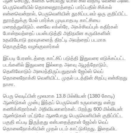
ஆன் செய்து, கிளிக் செய்வது போல சில விநாடி வேலை அல்ல.
பெருவெளியில் தொலைதூரத்தைப் பார்ப்பதில் சிக்கல்
என்னவென்றால், பெருவெளியின் தூசிப்படலம் ஒரு குறிப்பிட்ட
தூரத்துக்கு மேல் பார்க்க முடியாதபடி காட்சியை
மறைத்துவிடும். எனவே எக்ஸ்ரே, அகச்சிவப்புக் கதிர்கள்
போன்றவற்றைப் பயன்படுத்தி அதிநவீன கருவிகளின்
உதவியோடு தரவுகளைத் திரட்டி அவற்றைப் படமாக
தொகுத்தே வழங்குவார்கள்
இப்படி பேரண்டத்தை காட்சிப் படுத்தி இதுவரை எடுக்கப்பட்ட
படங்களில் இதுவரை இல்லாத அளவு ஆழத்தோடும்,
தெளிவோடும் அமைந்திருப்பதுதான் ஜேம்ஸ் வெப்
தொலைநோக்கி வெளியிட்ட முதல் படத்தின் சிறப்பு என்கிறது
நாசா.
பெரு வெடிப்பின் மூலமாக 13.8 பில்லியன் (1380 கோடி)
ஆண்டுகள் முன்பு இந்தப் பெருவெளி உருவானது என்று
கணிக்கிறார்கள் அறிவியலாளர்கள். பிறந்து 600 மில்லியன்
ஆண்டுகள் மட்டுமே ஆனபோது பெருவெளியின் குறிப்பிட்ட
பகுதி எப்படி இருந்தது என்பதைத்தான் ஜேம்ஸ் வெப்
தொலைநோக்கியின் முதல் படம் காட்டுகிறது. இதைவிட