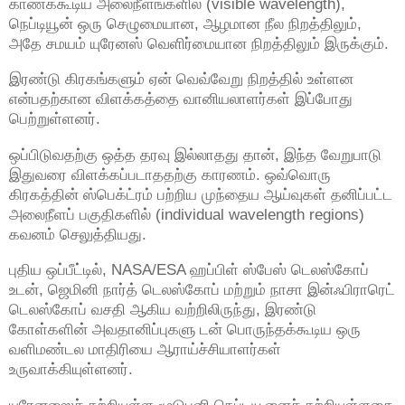
காணக்கூடிய அலைநீளங்களில் (visible wavelength),
நெப்டியூன் ஒரு செழுமையான, ஆழமான நீல நிறத்திலும்,
அதே சமயம் யுரேனஸ் வெளிர்மையான நிறத்திலும் இருக்கும்.
இரண்டு கிரகங்களும் ஏன் வெவ்வேறு நிறத்தில் உள்ளன
என்பதற்கான விளக்கத்தை வானியலாளர்கள் இப்போது
பெற்றுள்ளனர்.
ஒப்பிடுவதற்கு ஒத்த தரவு இல்லாதது தான், இந்த வேறுபாடு
இதுவரை விளக்கப்படாததற்கு காரணம். ஒவ்வொரு
கிரகத்தின் ஸ்பெக்ட்ரம் பற்றிய முந்தைய ஆய்வுகள் தனிப்பட்ட
அலைநீளப் பகுதிகளில் (individual wavelength regions)
கவனம் செலுத்தியது.
புதிய ஒப்பீட்டில், NASA/ESA ஹப்பிள் ஸ்பேஸ் டெலஸ்கோப்
உடன், ஜெமினி நார்த் டெலஸ்கோப் மற்றும் நாசா இன்ஃபிராரெட்
டெலஸ்கோப் வசதி ஆகிய வற்றிலிருந்து, இரண்டு
கோள்களின் அவதானிப்புகளு டன் பொருந்தக்கூடிய ஒரு
வளிமண்டல மாதிரியை ஆராய்ச்சியாளர்கள்
உருவாக்கியுள்ளனர்.
யுரேனஸைச் சுற்றியுள்ள மூடுபனி நெப்டியூனைச் சுற்றியுள்ளதை