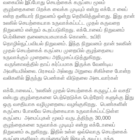
வகையில் இப்போது செயற்கைக் கருப்பை மூலம்
குழந்தைகளை பிறக்க வைக்க முடியும் என்று எக்டோ லைப்
என்ற தனியார் நிறுவனம் ஒன்று தெரிவித்துள்ளது. இது தான்
உலகில் செயற்கையாக உருவாக்கப்பட்ட முதல் கருவறை
நிறுவனம் என்றும் கூறப்படுகிறது. எக்டோலைப் நிறுவனம்
பெர்லினை தலைமையகமாகக் கொண்ட உயிரி
தொழில்நுட்பவியல் நிறுவனம். இந்த நிறுவனம் தான் உலகின்
முதல் செயற்கைக் கருப்பை முறையில் குழந்தையை
உருவாக்கும் முறையை அறிமுகப்படுத்துகிறது.
வருங்காலத்தில் தாய் கர்ப்பமாக இருக்க வேண்டிய
அவசியமில்லை. பிரசவம் அல்லது அறுவை சிகிச்சை போன்ற
வலிகளில் இருந்து பெண்கள் விடுதலை அடைவார்கள்
எக்டோலைஃப், 'உலகின் முதல் செயற்கைக் கருவூட்டல் வசதி'
என்பது குழந்தைகளை பெற்றெடுக்க பெற்றோர் களுக்கு இது
ஒரு வசதியாக வழிமுறையை வழங்குகிறது. பெண்களின்
கருப்பை போலவே செயற்கையாக உருவாக்கப்பட்டுள்ள
கருப்பை அமைப்புகள் மூலம் வருடத்திற்கு 30,000
குழந்தைகளை உருவாக்க முடியும் என்று எக்டோலைப்
நிறுவனம் கூறுகிறது. இதில் உள்ள ஒவ்வொரு செயற்கைக்
கருப்பைகளிலும் குழந்தையின் இதயத் துடிப்பு, ரத்த