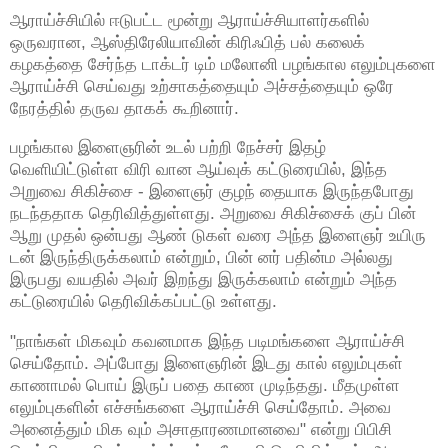
ஆராய்ச்சியில் ஈடுபட்ட மூன்று ஆராய்ச்சியாளர்களில்
ஒருவரான, ஆஸ்திரேலியாவின் கிரிஃபித் பல் கலைக்
கழகத்தை சேர்ந்த டாக்டர் டிம் மலோனி பழங்கால எலும்புகளை
ஆராய்ச்சி செய்வது உற்சாகத்தையும் அச்சத்தையும் ஒரே
நேரத்தில் தருவ தாகக் கூறினார்.
பழங்கால இளைஞரின் உடல் பற்றி நேச்சர் இதழ்
வெளியிட்டுள்ள விரி வான ஆய்வுக் கட்டுரையில், இந்த
அறுவை சிகிச்சை - இளைஞர் குழந் தையாக இருந்தபோது
நடந்ததாக தெரிவித்துள்ளது. அறுவை சிகிச்சைக் குப் பின்
ஆறு முதல் ஒன்பது ஆண் டுகள் வரை அந்த இளைஞர் உயிரு
டன் இருந்திருக்கலாம் என்றும், பின் னர் பதின்ம அல்லது
இருபது வயதில் அவர் இறந்து இருக்கலாம் என்றும் அந்த
கட்டுரையில் தெரிவிக்கப்பட்டு உள்ளது.
"நாங்கள் மிகவும் கவனமாக இந்த படிமங்களை ஆராய்ச்சி
செய்தோம். அப்போது இளைஞரின் இடது கால் எலும்புகள்
காணாமல் பொய் இருப் பதை காண முடிந்தது. மீதமுள்ள
எலும்புகளின் எச்சங்களை ஆராய்ச்சி செய்தோம். அவை
அனைத்தும் மிக வும் அசாதாரணமானவை" என்று பிபிசி