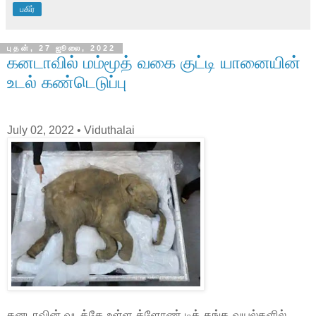
பகிர்
புதன், 27 ஜூலை, 2022
கனடாவில் மம்மூத் வகை குட்டி யானையின்
உடல் கண்டெடுப்பு
July 02, 2022
• Viduthalai
கனடாவின் வடக்கே உள்ள க்ளோண் டிக் தங்க வயல்களில்