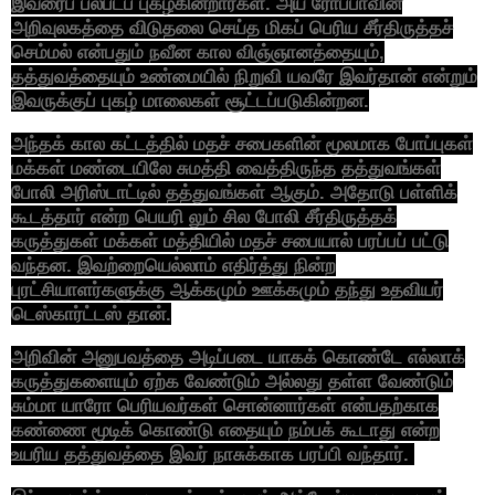
இவரைப் பலபடப் புகழ்கின்றார்கள். அய் ரோப்பாவின்
அறிவுலகத்தை விடுதலை செய்த மிகப் பெரிய சீர்திருத்தச்
செம்மல் என்பதும் நவீன கால விஞ்ஞானத்தையும்,
தத்துவத்தையும் உண்மையில் நிறுவி யவரே இவர்தான் என்றும்
இவருக்குப் புகழ் மாலைகள் சூட்டப்படுகின்றன.
அந்தக் கால கட்டத்தில் மதச் சபைகளின் மூலமாக போப்புகள்
மக்கள் மண்டையிலே சுமத்தி வைத்திருந்த தத்துவங்கள்
போலி அரிஸ்டாட்டில் தத்துவங்கள் ஆகும். அதோடு பள்ளிக்
கூடத்தார் என்ற பெயரி லும் சில போலி சீர்திருத்தக்
கருத்துகள் மக்கள் மத்தியில் மதச் சபையால் பரப்பப் பட்டு
வந்தன. இவற்றையெல்லாம் எதிர்த்து நின்ற
புரட்சியாளர்களுக்கு ஆக்கமும் ஊக்கமும் தந்து உதவியர்
டெஸ்கார்ட்டஸ் தான்.
அறிவின் அனுபவத்தை அடிப்படை யாகக் கொண்டே எல்லாக்
கருத்துகளையும் ஏற்க வேண்டும் அல்லது தள்ள வேண்டும்
சும்மா யாரோ பெரியவர்கள் சொன்னார்கள் என்பதற்காக
கண்ணை மூடிக் கொண்டு எதையும் நம்பக் கூடாது என்ற
உயரிய தத்துவத்தை இவர் நாசுக்காக பரப்பி வந்தார்.