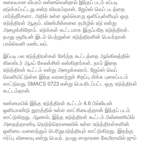
சுவையான விபரம் என்னவென்றால் இந்தப் படம் எப்படி
எடுக்கப்பட்டது என்ற விவரம்தான். ஜேம்ஸ் வெப் படத்தை
பார்த்தீர்களா. அதில் உள்ள ஒவ்வொரு ஒளிப்புள்ளியும் ஒரு
உடுத்திரள் ஆகும். விண்மீன்களை தமிழில் உடு என்று
அழைக்கிறோம். உடுக்கள் கூட்டமாக இருப்பதே உடுத்திரள்.
நமது சூரியன் இடம் பெற்றுள்ள உடுத்திரளின் பெயர்தான்
பால்வெளி மண்டலம்.
இப்படி பல உடுத்திரள்கள் சேர்ந்த கூட்டத்தை ஆங்கிலத்தில்
கிளஸ்டர் ஆஃப் கேலக்சிஸ் என்கிறார்கள். நாம் இதை
உடுத்திரள் கூட்டம் என்று அழைக்கலாம். ஜேம்ஸ் வெப்
வெளியிட்டுள்ள இந்த வரலாற்றுச் சிறப்பு மிக்க புகைப்படம்
காட்டுவது SMACS 0723 என்று பெயரிடப்பட்ட ஒரு உடுத்திரள்
கூட்டம்தான்.
உண்மையில் இந்த உடுத்திரள் கூட்டம் 4.6 பில்லியன்
ஒளியாண்டு தூரத்தில் உள்ள காட்சியைத்தான் இந்தப் படம்
காட்டுகிறது. ஆனால், இந்த உடுத்திரள் கூட்டம் பின்னணியில்
அதைத்தாண்டி நெடுந்தொலைவில் உள்ள உடுத்திரள்களின்
ஒளியை வளைத்தும் பெரிதுபடுத்தியும் காட்டுகிறது. இதற்கு
ஈர்ப்பு விளைவு என்று பெயர். நமது சாதாரண கேமிராவில் ஜும்