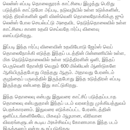
லென்ஸ் எப்படி தொலைதூரக் காட்சியை இழுத்து பெரிது
படுத்திக் காட்டுமோ அப்படி, நடுவழியில் உள்ள உடுக்களின்,
உடுத் திரள்களின் ஒளி விண்வெளி தொலைநோக்கிக்கு ஜும்
லென்ஸ் போல செயல்பட்டு அதைவிட நெடுந்தொலைவில் உள்ள
காட்சியை காண உதவி செய்வதே ஈர்ப்பு விளைவு
எனப்படுகிறது.
இப்படி இந்த ஈர்ப்பு விளைவின் உதவியோடு ஜேம்ஸ் வெப்
தொலைநோக்கி எடுத்த இந்தப் படத்தின் பின்னணியில் உள்ள,
மிக நெடுந்தொலைவில் உள்ள உடுத்திரளின் ஒளி, இந்தப்
பெருவெளி தோன்றி வெறும் 600 மில்லியன் ஆண்டுகளே
ஆகியிருந்தபோது பிறந்தது ஆகும். அதாவது பேரண்டம்
குழந்தைப் பருவத்தில் இருந்தபோது இந்த உடுத்திரள் எப்படி
இருந்தது என்பதை இது காட்டுகிறது.
இந்த தொலைவு என்பது இதுவரை காட்சிப் படுத்தப்படாத
தொலைவு என்பதுதான் இந்தப் படம் வரலாற்று முக்கியத்துவம்
பெறக்காரணம். இதுவரை எடுக்கப்பட்ட பேரண்டத்தின்
ஒளிப்படங்களிலேயே, மிகவும் ஆழமான, விரிவான
விவரங்களுடன் கூடிய அகச்சிவப்பு கோணமாக இந்த படம்
இருக்கலாம் என்று கூறப்படுகிறது