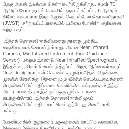
பிறகு அதன் இலக்கை சென்றடைந்திருக்கிறது. சுமார் 70
ஆயிரம் கோடி ரூபாய் செலவில் உருவாக்கப்பட்ட, 6 ஆயிரம்
கிலோ எடையுள்ள இந்த ஜேம்ஸ் வெப் ஸ்பேஸ் தொலைநோக்கி
(JWST) சுற்றுவட்டப்பாதையில் பூமியை போன்றே சூரியனை
சுற்றிவரும்.
இந்தத் தொலைநோக்கியானது நான்கு முக்கிய
கருவிகளைக் கொண்டுள்ளது. அவை Near Infrared
Camera, Mid Infrared Instrument, Fine Guidance
Sensor) மற்றும் இரண்டு Near InfraRed Spectrograph.
இந்தக் கருவிகள் செயல்படுத்தப்பட்டபிறகு ஆய்வாளர்களும்
மென்பொறியாளர்கள் கொண்ட குழுவும் அதன் திறன்களை
முதலில் சோதித்து இதனை முழு வீச்சில் செயல்படவைத்தனர்.
பெருவெளியின் புதிர்களை வெளிக்கொண்டிருக்கும் இந்த
அபார பயணத்தில் இன்னும் ஒரு முக்கிய படியை
கடந்துள்ளோம். இந்தத் தொலைநோக்கிமூலம்
பெருவெளியின் புதிய காட்சிகள் தற்போது வெளியாகி
உள்ளது.
பேரண்டத்தின் குழந்தைப் பருவத்தைக் காட்டும் வகையில்,
இதுவரை இல்லாத தெளிவோடு, துல்லியமான ஒரு