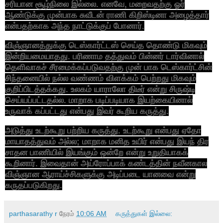
சரியான சூழ்நிலை இல்லை. எனவே, மறைவதற்கு ஓர்
ஆண்டுக்கு முன்பாக சுவீடன் ராணி கிறிஸ்டினா அழைத்தார்
என்பதற்காக அந்த நாட்டுக்குப் போனார்.
விஞ்ஞானத்துக்கு டெஸ்கார்ட்டஸ் செய்த தொண்டு மிகவும்
இன்றியமையாதது. பரிணாம தத்துவம் பின்னர் டார்வினால்
தெளிவாகச் சீரமைக்கப்படுவதற்கு முன் பாக டெஸ்கார்ட்சின்
சிந்தனையில் நல்ல வண்ணம் விளக்கம் பெற்றது மிகவும்
குறிப்பிடத்தக்கது. உலகம் யாராலோ திடீர் என்று சிருஷ்டி
செய்யப்பட்டதல்ல. மாறாக படிப்படியாக இயற்கையினால்
உருவாக் கப்பட்டது என்பது இவர் கூறிய கருத்து.
அடுத்து உடற்கூறு பற்றிய கருத்து. உடற்கூறு என்பது ஏதோ
மாயாதத்துவம் அல்ல; மாறாக மனித உயிர் என்பது இயந் திர
சாதன பாணியில் இயங்கும் ஒன்றே என்று உறுதியாகக்
கூறினார். இவைதான் அய்ரோப்பாக் கண்டத்தின் நவீனகால
விஞ்ஞான ஆராய்ச்சிகளுக்கு அடிப்படை யானவை என்று
கருதப்படுகிறது.
parthasarathy r
நேரம்
10:06 AM
கருத்துகள் இல்லை: