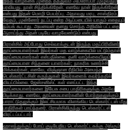
இந்த வாழ்க்கை முறைத் தத்துவம் அய்ரோப்பா முழுவதும்
பரவியது. நான் சிந்திக்கிறேன். எனவே நான் இருக்கிறேன்
என்பது இதன் மொழி பெயர்ப்பு. அதாவது மரபு, சாஸ்திரம்,
வேதம், முன்னோர் நடப்பு என்ற அடிப்படையில் யாரும் எதையும்
நம்பக் கூடாது. அவனவன் தனது சொந்த அறிவில் பட்டதை
ஆராய்ந்து அதன் படியே வாழவேண்டும் என்பது.
பிரான்சில் அப்போது செல்வாக்குடன் இருந்த மதப்பிரிவினர்
தூய்மையாளர்கள் இவர்கள் மத வாழ்க்கையில் மட்டும்தான்
தூய்மையாளர்கள் என்பதில்லை. தனி வாழ்க்கையிலும்
தூய்மையான சிந்தனை யாளர்கள்; நாகரிக உணர்ச்சி
மிக்கவர்கள், எனவே, விஞ்ஞான ரீதியில் அமைந்த
டெஸ்கார்ட்டசின் கருத்துகள் இவர்களைக் கவர்ந்ததில்
வியப்பில்லை. ஜேன்சனிஸ்ட் கள் எனப்பட்ட இந்த
தூய்மையாளர்களை இயேசு சபை பாதிரிகளுக்கு அறவே
பிடிக்காது. எனவே, தூய்மையாளர்களின் போற்றுதலுக்கும்,
பாராட்டுதலுக்கும் இலட்சியமாக விளங்கிய டெஸ்கார்ட்டஸ் மீது
பாதிரிகள் பாய்ந்தனர். பிரான்சிலிருந்து டெஸ்கார்ட்டஸ்
விரட்டப்பட்டார்.
ஹாலந்துக்குப் போய் குடியேறிய டெஸ்கார்ட்டசுக்கு அங்கும்