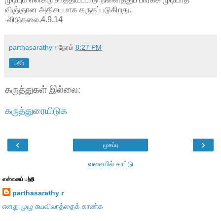
விஞ்ஞான அதிசயமாக கருதப்படுகிறது.
-விடுதலை,4.9.14
parthasarathy r
நேரம்
8:27 PM
பகிர்
கருத்துகள் இல்லை:
கருத்துரையிடுக
‹
›
முகப்பு
வலையில் காட்டு
என்னைப் பற்றி
parthasarathy r
எனது முழு சுயவிவரத்தைக் காண்க