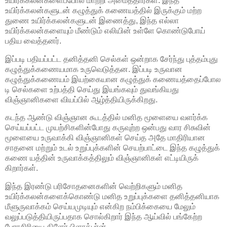
உயிர்க்கலன்களைப்போல மாற்றி அமைத்தார்கள். இந்த
உயிர்க்கலன்களுடன் கழுத்துக் கணையத்தில் இருக்கும் மற்ற
துணை உயிர்க்கலன்களுடன் இணைத்து, இந்த எல்லா
உயிர்க்கலன்களையும் மீண்டும் எலியின் உள்ளே கொண்டுபோய்
பதிய வைத்தனர்.
இப்படி பதியப்பட்ட தனித்தனி செல்கள் ஒன்றாக சேர்ந்து புத்தம்புது
கழுத்துக்கணையமாக உருவெடுத்தன. இப்படி உருவான
கழுத்துக்கணையம் இயற்கையான கழுத்துக் கணையத்தைப்போல
டி செல்களை உற்பத்தி செய்து இயங்கவும் துவங்கியது
விஞ்ஞானிகளை வியப்பில் ஆழ்த்தியிருக்கிறது.
கடந்த ஆண்டு விஞ்ஞான கூடத்தில் மனித மூளையை வளர்க்க
செய்யப்பட்ட முயற்சிகளின்போது கருவுற்ற ஒன்பது வார சிசுவின்
மூளையை உருவாக்கி விஞ்ஞானிகள் செய்த அதே மாதிரியான
சாதனை மற்றும் உடல் உறுப்புக்களின் செயற்பாட்டை இந்த கழுத்துக்
கணை யத்தின் உருவாக்கத்திலும் விஞ்ஞானிகள் எட்டியிருக்
கிறார்கள்.
இந்த இரண்டு பரிசோதனைகளின் வெற்றிகளும் மனித
உயிர்க்கலன்களைக்கொண்டு மனித உறுப்புக்களை தனித்தனியாக
மீளுருவாக்கம் செய்யமுடியும் என்கிற நம்பிக்கையை மேலும்
வலுப்படுத்தியிருப்பதாக சொல்கிறார் இந்த ஆய்வில் பங்கேற்ற
பேராசிரியை கிளேர் பிளாக்பர்ன்.