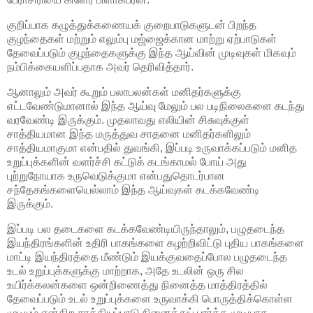
குறிப்பாக கழுத்துக்கணையக் குறைபாடுகளுடன் பிறந்த
குழந்தைகள் மற்றும் எலும்பு மஜ்ஜைக்கான மாற்று ஏற்பாடுகள்
தேவைப்படும் குழந்தைகளுக்கு இந்த ஆய்வின் முடிவுகள் மிகவும்
நம்பிக்கையளிப்பதாக அவர் தெரிவித்தார்.
ஆனாலும் அவர் கூறும் பலாபலன்கள் மனிதர்களுக்கு
எட்டவேண்டுமானால் இந்த ஆய்வு மேலும் பல படிநிலைகளை கடந்து
வரவேண்டி இருக்கும். முதலாவது எலியின் சிசுவுக்குள்
சாத்தியமான இந்த மருத்துவ சாதனை மனிதர்களிலும்
சாத்தியமாகுமா என்பதில் துவங்கி, இப்படி உருவாக்கப்படும் மனித
உறுப்புக்களின் வளர்ச்சி கட்டுக் கடங்காமல் போய் அது
புற்றுநோயாக உருவெடுக்குமா என்பதுதொடர்பான
சந்தேகங்களையெல்லாம் இந்த ஆய்வுகள் கடக்கவேண்டி
இருக்கும்.
இப்படி பல தடைகளை கடக்கவேண்டியிருந்தாலும், பழுதடைந்த
இயந்திரங்களின் உதிரி பாகங்களை கழற்றிவிட்டு புதிய பாகங்களை
மாட்டி இயந்திரத்தை மீண்டும் இயக்குவதைப்போல பழுதடைந்த
உடல் உறுப்புக்களுக்கு மாற்றாக, அதே உடலின் ஒரு சில
உயிர்க்கலன்களை ஒன்றிணைத்து நினைத்த மாத்திரத்தில்
தேவைப்படும் உடல் உறுப்புக்களை உருவாக்கி பொருத்திக்கொள்ள
முடியும் என்கிற சாத்தியப்பாடு நினைத்துப் பார்க்க முடியாத