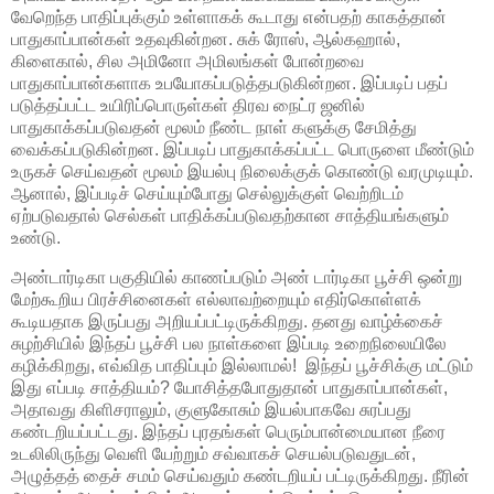
வேறெந்த பாதிப்புக்கும் உள்ளாகக் கூடாது என்பதற் காகத்தான்
பாதுகாப்பான்கள் உதவுகின்றன. சுக் ரோஸ், ஆல்கஹால்,
கிளைகால், சில அமினோ அமிலங்கள் போன்றவை
பாதுகாப்பான்களாக உபயோகப்படுத்தபடுகின்றன. இப்படிப் பதப்
படுத்தப்பட்ட உயிரிப்பொருள்கள் திரவ நைட்ர ஜனில்
பாதுகாக்கப்படுவதன் மூலம் நீண்ட நாள் களுக்கு சேமித்து
வைக்கப்படுகின்றன. இப்படிப் பாதுகாக்கப்பட்ட பொருளை மீண்டும்
உருகச் செய்வதன் மூலம் இயல்பு நிலைக்குக் கொண்டு வரமுடியும்.
ஆனால், இப்படிச் செய்யும்போது செல்லுக்குள் வெற்றிடம்
ஏற்படுவதால் செல்கள் பாதிக்கப்படுவதற்கான சாத்தியங்களும்
உண்டு.
அண்டார்டிகா பகுதியில் காணப்படும் அண் டார்டிகா பூச்சி ஒன்று
மேற்கூறிய பிரச்சினைகள் எல்லாவற்றையும் எதிர்கொள்ளக்
கூடியதாக இருப்பது அறியப்பட்டிருக்கிறது. தனது வாழ்க்கைச்
சுழற்சியில் இந்தப் பூச்சி பல நாள்களை இப்படி உறைநிலையிலே
கழிக்கிறது, எவ்வித பாதிப்பும் இல்லாமல்! இந்தப் பூச்சிக்கு மட்டும்
இது எப்படி சாத்தியம்? யோசித்தபோதுதான் பாதுகாப்பான்கள்,
அதாவது கிளிசராலும், குளுகோசும் இயல்பாகவே சுரப்பது
கண்டறியப்பட்டது. இந்தப் புரதங்கள் பெரும்பான்மையான நீரை
உடலிலிருந்து வெளி யேற்றும் சவ்வாகச் செயல்படுவதுடன்,
அழுத்தத் தைச் சமம் செய்வதும் கண்டறியப் பட்டிருக்கிறது. நீரின்