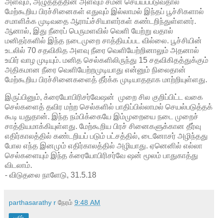
அளவும், அழுத்தத்தின் அளவும் சமன் செய்யப்படுவதால்
மேற்கூறிய பிரச்சினைகள் எதுவும் இல்லாமல் இந்தப் பூச்சிகளால்
சமாளிக்க முடிவதை ஆராய்ச்சியாளர்கள் கண்டறிந்துள்ளனர்.
ஆனால், இது நீரைப் பெருமளவில் வெளி யேற்று வதால்
மனிதர்களில் இந்த நடைமுறை சாத்தியப்பட வில்லை. பூச்சியின்
உடலில் 70 சதவிகித அளவு நீரை வெளியேற்றினாலும் அதனால்
உயிர் வாழ முடியும். மனித செல்களிலிருந்து 15 சதவிகிதத்துக்கும்
அதிகமான நீரை வெளியேற்றமுடியாது என்னும் நிலைதான்
மேற்கூறிய பிரச்சினைகளைத் தீர்க்க முடியாததாக மாற்றியுள்ளது.
இருப்பினும், க்ரையோபிரிசர்வேஷன் முறை சில குறிப்பிட்ட வகை
செல்களைத் தவிர மற்ற செல்களில் பாதிப்பில்லாமல் செயல்படுத்தக்
கூடி யதுதான். இந்த நம்பிக்கையே இம்முறையை நடை முறைச்
சாத்தியமாக்கியுள்ளது. மேற்கூறிய பிரச் சினைகளுக்கான தீர்வு
எதிர்காலத்தில் கண்டறியப் படும் பட்சத்தில், டைனோசர் அழிந்தது
போல எந்த இனமும் எதிர்காலத்தில் அழியாது. ஏனெனில் எல்லா
செல்களையும் இந்த க்ரையோபிரிசர்வே ஷன் மூலம் பாதுகாத்து
விடலாம்.
- விடுதலை நாளேடு, 31.5.18
parthasarathy r
நேரம்
9:48 AM