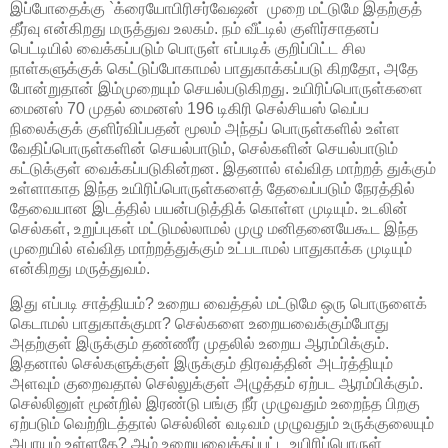
இப்போதைக்கு `க்ரையோபிரிசர்வேஷன் முறை மட்டுமே இதற்குத்
தீர்வு என்கிறது மருத்துவ உலகம். நம் வீட்டில் குளிர்சாதனப்
பெட்டியில் வைக்கப்படும் பொருள் எப்படிக் குறிப்பிட்ட சில
நாள்களுக்குக் கெட்டுப்போகாமல் பாதுகாக்கப்படு கிறதோ, அதே
போன்றுதான் இம்முறையும் செயல்படுகிறது. உயிரிப்பொருள்களை
மைனஸ் 70 முதல் மைனஸ் 196 டிகிரி செல்சியஸ் வெப்ப
நிலைக்குக் குளிர்விப்பதன் மூலம் அந்தப் பொருள்களில் உள்ள
வேதிப்பொருள்களின் செயல்பாடும், செல்களின் செயல்பாடும்
கட்டுக்குள் வைக்கப்படுகின்றன. இதனால் எவ்வித மாற்றத் துக்கும்
உள்ளாகாத இந்த உயிரிப்பொருள்களைத் தேவைப்படும் நேரத்தில்
தேவையான இடத்தில் பயன்படுத்திக் கொள்ள முடியும். உடலின்
செல்கள், உறுப்புகள் மட்டுமல்லாமல் முழு மனிதனையேகூட இந்த
முறையில் எவ்வித மாற்றத்துக்கும் உட்படாமல் பாதுகாக்க முடியும்
என்கிறது மருத்துவம்.
இது எப்படி சாத்தியம்? உறைய வைத்தல் மட்டுமே ஒரு பொருளைக்
கெடாமல் பாதுகாக்குமா? செல்களை உறையவைக்கும்போது
அதற்குள் இருக்கும் தண்ணீர் முதலில் உறைய ஆரம்பிக்கும்.
இதனால் செல்களுக்குள் இருக்கும் திரவத்தின் அடர்த்தியும்
அளவும் குறைவதால் செல்லுக்குள் அழுத்தம் ஏற்பட ஆரம்பிக்கும்.
செல்லினுள் மூன்றில் இரண்டு பங்கு நீர் முழுவதும் உறைந்த பிறகு
ஏற்படும் வெற்றிடத்தால் செல்லின் வடிவம் முழுவதும் உருக்குலையும்
அபாயம் உள்ளதே? ஆம் உறையவைக்கப்பட்ட உயிரிப்பொருள்