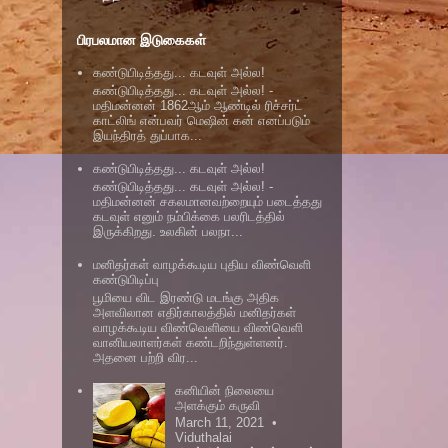
பிரபலமான இடுகைகள்
கண்டுபிடித்தது... கடவுள் அல்ல!
கண்டுபிடித்தது... கடவுள் அல்ல! -
மதிமன்னன் 1862ஆம் ஆண்டில் ரிச்சர்ட்
காட்லிங் என்பவர் மெஷின் கன் எனப்படும்
இயந்திரத் துப்பாக...
கண்டுபிடித்தது... கடவுள் அல்ல!
கண்டுபிடித்தது... கடவுள் அல்ல! -
மதிமன்னன் சகலமானவற்றையும் படைத்தது
கடவுள் எனும் நம்பிக்கை பலரிடத்தில்
இருக்கிறது. உலகின் பலநா...
மனிதர்கள் வாழக்கூடிய புதிய விண்வெளி
கண்டுபிடிப்பு
பூமியை விட இரண்டு மடங்கு அதிக
அளவிலான எதிர்காலத்தில் மனிதர்கள்
வாழக்கூடிய விண்வெளியை விண்வெளி
வானியலாளர்கள் கண்டறிந்துள்ளனர்.
அதனை பற்றி விர...
கனியின் நிலையை
அளக்கும் கருவி
March 11, 2021 •
Viduthalai