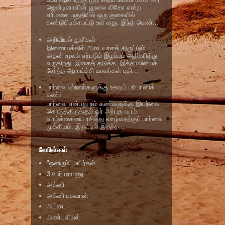
ஜென்டினாவின் லூலை லிகோ என்ற
எரிமலை பகுதியில் ஒரு குகையில்
கண்டுபிடிக்கபட்டு உள் ளது. இந்த் பெண்...
அறிவியல் துளிகள்
இணையத்தில் அடையாளத் திருட்டும்,
அதன் மூலம் ஏற்படும் இழப்பும் அதிகரித்து
வருகிறது. இதைத் தடுக்க, இத்தாலியைச்
சேர்ந்த ஆராய்ச்சி யாளர்கள் புதி...
பார்வையற்றவர்களுக்கு உதவும் பயோனிக்
கண்!
பார்வை என்பது நம் கண்களுக்கு இயற்கை
கொடுத்திருக்கும் ஓர் அற்புத வரம்.
வாழ்க்கையை ரசித்து வாழ்வதற்குப் பார்வை
முக்கியம். இருட்டில் இருந்த...
லேபிள்கள்
"ஒளிரும்" பயிர்கள்
3 பேர் மரபணு
அக்னி
அக்னி பகவான்
அட்டை
அண்டவியல்