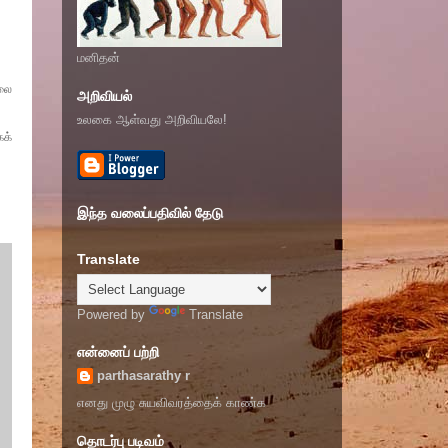
மனிதன்
்லை
அறிவியல்
உலகை ஆள்வது அறிவியலே!
ைக்
இந்த வலைப்பதிவில் தேடு
Translate
Powered by
Translate
என்னைப் பற்றி
parthasarathy r
எனது முழு சுயவிவரத்தைக் காண்க
தொடர்பு படிவம்