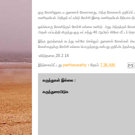
ஒரு கோளினுடைய துணைக் கோளானது, அந்த கோளைக் குறிப்பிட்ட த
கணிதவியல் அறிஞர் எட்வர்டு ரோச்சி இதை கணிதவியல் ரீதியாக நி
ஒவ்வொரு கோளிற்கும் ரோச்சி எல்லை உண்டு. அது அந்தந்தக் கோள
அதன் மய்யத்தி லிருந்து ஒரு லட்சத்து 40 ஆயிரம் கிலோ மீட்டர் 
இந்த தூரத்தைக் கடந்து உள்ளே செல்லும் துணைக் கோள்கள் வெடித
கோள்களுக்கு ரோச்சி எல்லை பொருந்தாது என்பது குறிப்பிடத்தக்கது
-விடுதலை,20.2.14
இடுகையிட்டது
parthasarathy r
நேரம்
7:36 AM
கருத்துகள் இல்லை :
கருத்துரையிடுக