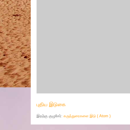
புதிய இடுகை
இதற்கு குழுசேர்:
கருத்துரைகளை இடு ( Atom )