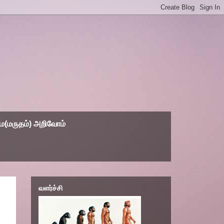
(மருதம்) அறிவோம்
வளர்ச்சி