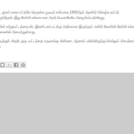
ூரம் வரை மட்டுமே நெருங்க முடியும் என்பதை 1850ஆம் ஆண்டு பிரெஞ்சு நாட்டு
ரூபித்தார். இது ரோச்சி எல்லை என அவர் பெயராலேயே அழைக்கப்படுகிறது.
ின் சுற்றுவட்டத்தை விட இரண்டரை மடங்கு அதிகமாக இருக்கும். சனிக் கோளின் ரோச்சி எல
தொலைவில் அமைந்துள்ளது.
்துச் சிதறி, ஒரு வட்டத்தை உருவாக்கு கின்றன. ஆனால் புவியிலிருந்து செல்லும் செயற்க
.