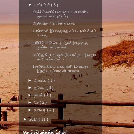
▼
செப்டம்பர்
( 6 )
2500 ஆண்டு பழைமையான மனித
மூளை கண்டுபிடிப்பு
அதென்ன? ரோச்சி எல்லை!
வானொலி இயங்குவது எப்படி நாம் பேசும்
பேச்சு, ...
பூமியில் 330 கோடி ஆண்டுகளுக்கு
முன்பே உயிரினங்க...
அய்ந்து கோடி ஆண்டுகளுக்கு முந்தைய
உயிரினங்களின் பட...
தேடுபொறியை உருவாக்கி 16 வயது
இந்திய வம்சாவளி மாணவ...
►
ஆகஸ்ட்
( 1 )
►
ஜூலை
( 8 )
►
ஜூன்
( 1 )
►
மே
( 2 )
►
ஜனவரி
( 4 )
►
2014
( 11 )
மொத்தப் பக்கக்காட்சிகள்