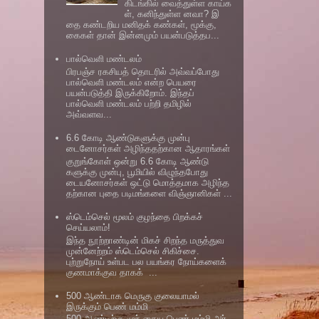
கிடங்கில் வைத்துள்ள காய்க
ள், கனிந்துள்ள னவா? இ
தை கண்டறிய மனிதக் கண்கள், மூக்கு,
கைகள் தான் இன்னமும் பயன்படுத்தப...
பால்வெளி மண்டலம்
பிரபஞ்ச ரகசியத் தொடரில் அவ்வப்போது
பால்வெளி மண்டலம் என்ற பெயரை
பயன்படுத்தி இருக்கிறோம். இந்தப்
பால்வெளி மண்டலம் பற்றி தமிழில்
அவ்வளவ...
6.6 கோடி ஆண்டுகளுக்கு முன்பு
டைனோசர்கள் அழிந்ததற்கான ஆதாரங்கள்
குறுங்கோள் ஒன்று 6.6 கோடி ஆண்டு
களுக்கு முன்பு, பூமியில் விழுந்தபோது
டையனோசர்கள் ஒட்டு மொத்தமாக அழிந்த
தற்கான புதை படிமங்களை விஞ்ஞானிகள் ...
ஸ்டெம்செல் மூலம் குழந்தை பிறக்கச்
செய்யலாம்!
இந்த நூற்றாண்டின் மிகச் சிறந்த மருத்துவ
முன்னேற்றம் ஸ்டெம்செல் சிகிச்சை.
புற்றுநோய் உள்பட பல பயங்கர நோய்களைக்
குணமாக்குவ தாகக் ...
500 ஆண்டாக மெருகு குலையாமல்
இருக்கும் பெண் மம்மி
500 ஆண்டிற்கு முந் தைய பெண் மம்மி அர்