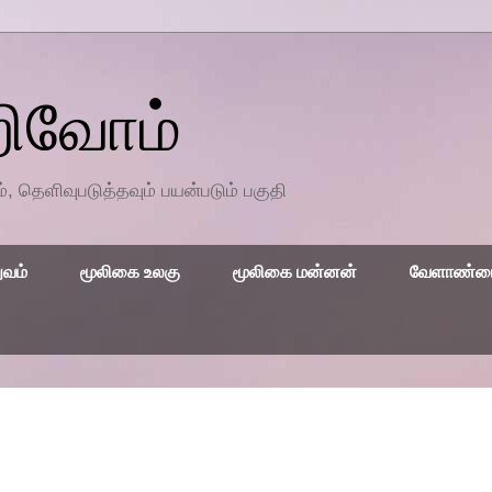
றிவோம்
தெளிவுபடுத்தவும் பயன்படும் பகுதி
ுவம்
மூலிகை உலகு
மூலிகை மன்னன்
வேளாண்மை