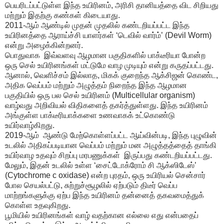
பெயரிடப்பட்டுள்ள இந்த உயிரினம், அரிசி தானியத்தை விட சிறியது
மற்றும் இதற்கு கண்கள் கிடையாது.
2011-ஆம் ஆண்டில் முதன் முதலில் கண்டறியப்பட்ட இந்த
உயிரினத்தை ஆராய்ச்சி யாளர்கள் ‘டெவில் வார்ம்’ (Devil Worm)
என்று அழைக்கின்றனர்.
பொதுவாக இவ்வளவு ஆழமான பகுதிகளில் பாக்டீரியா போன்ற
ஒரு செல் உயிரினங்கள் மட்டுமே வாழ முடியும் என்று கருதப்பட்டது.
ஆனால், வெளிச்சம் இல்லாத, மிகக் குறைந்த ஆக்சிஜன் கொண்ட,
அதிக வெப்பம் மற்றும் அழுத்தம் நிறைந்த இந்த ஆழமான
பகுதியில் ஒரு பல செல் உயிரினம் (Multicellular organism)
வாழ்வது அறிவியல் விதிகளைத் தகர்த்துள்ளது. இந்த உயிரினம்
அங்குள்ள பாக்டீரியாக்களை உணவாகக் உட்கொண்டு
உயிர்வாழ்கிறது.
2019-ஆம் ஆண்டு மேற்கொள்ளப்பட்ட ஆய்வின்படி, இந்த புழுவின்
உடலில் அதிகப்படியான வெப்பம் மற்றும் மன அழுத்தத்தைத் தாங்கி
உயிர்வாழ உதவும் சிறப்பு மரபணுக்கள் இருப்பது கண்டறியப்பட்டது.
மேலும், இதன் உடலில் உள்ள ‘சைட்டோக்ரோம் சி ஆக்ஸிடேஸ்’
(Cytochrome c oxidase) என்ற புரதம், ஒரு உயிரியல் சென்சார்
போல செயல்பட்டு, சுற்றுச்சூழலில் ஏற்படும் திடீர் வெப்ப
மாற்றங்களுக்கு ஏற்ப இந்த உயிரினம் தன்னைத் தகவமைத்துக்
கொள்ள உதவுகிறது.
பூமியில் உயிரினங்கள் வாழ் வதற்கான எல்லை எது என்பதைப்