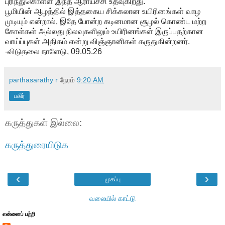
புரிந்துகொள்ள இந்த ஆராய்ச்சி உதவுகிறது.
பூமியின் ஆழத்தில் இத்தகைய சிக்கலான உயிரினங்கள் வாழ
முடியும் என்றால், இதே போன்ற கடினமான சூழல் கொண்ட மற்ற
கோள்கள் அல்லது நிலவுகளிலும் உயிரினங்கள் இருப்பதற்கான
வாய்ப்புகள் அதிகம் என்று விஞ்ஞானிகள் கருதுகின்றனர்.
-விடுதலை நாளேடு, 09.05.26
parthasarathy r
நேரம்
9:20 AM
பகிர்
கருத்துகள் இல்லை:
கருத்துரையிடுக
‹
›
முகப்பு
வலையில் காட்டு
என்னைப் பற்றி