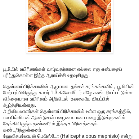
பூமியில் உயிரினங்கள் வாழ்வதற்கான எல்லை எது என்பதைப்
புரிந்துகொள்ள இந்த ஆராய்ச்சி உதவுகிறது.
தென்னாப்பிரிக்காவின் ஆழமான தங்கச் சுரங்கங்களில், பூமியின்
மேற்பரப்பிலிருந்து சுமார் 1.3 கிலோமீட்டர் கீழே கண்டறியப்பட்டுள்ள
விந்தையான உயிரினம் அறிவியல் உலகையே வியப்பில்
ஆழ்த்தியுள்ளது.
அறிவியலாளர்கள் தென்னாப்பிரிக்காவில் உள்ள ஒரு சுரங்கத்தில்,
பல மில்லியன் ஆண்டுகள் பழைமையான பாறை இடுக்குகளில்
தேங்கியிருந்த தண்ணீரில் இந்த உயிரினத்தைக்
கண்டறிந்துள்ளனர்.
ஹேலிசபலோபஸ் மெபிஸ்டோ (Halicephalobus mephisto) என்று