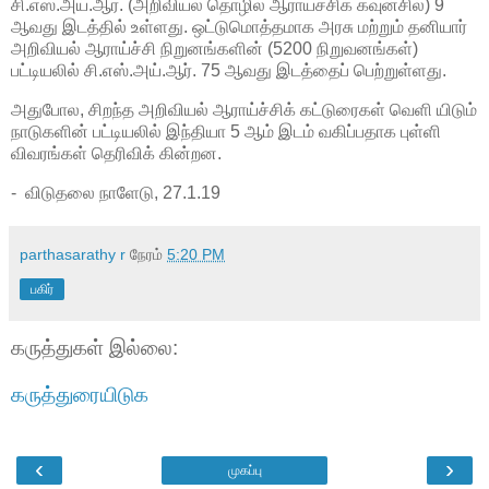
சி.எஸ்.அய்.ஆர். (அறிவியல் தொழில் ஆராய்ச்சிக் கவுன்சில்) 9
ஆவது இடத்தில் உள்ளது. ஒட்டுமொத்தமாக அரசு மற்றும் தனியார்
அறிவியல் ஆராய்ச்சி நிறுனங்களின் (5200 நிறுவனங்கள்)
பட்டியலில் சி.எஸ்.அய்.ஆர். 75 ஆவது இடத்தைப் பெற்றுள்ளது.
அதுபோல, சிறந்த அறிவியல் ஆராய்ச்சிக் கட்டுரைகள் வெளி யிடும்
நாடுகளின் பட்டியலில் இந்தியா 5 ஆம் இடம் வகிப்பதாக புள்ளி
விவரங்கள் தெரிவிக் கின்றன.
- விடுதலை நாளேடு, 27.1.19
parthasarathy r
நேரம்
5:20 PM
பகிர்
கருத்துகள் இல்லை:
கருத்துரையிடுக
‹
›
முகப்பு