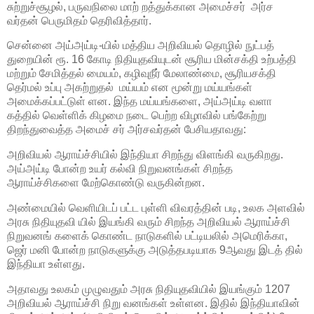
சுற்றுச்சூழல், பருவநிலை மாற் றத்துக்கான அமைச்சர் அர்ச
வர்தன் பெருமிதம் தெரிவித்தார்.
சென்னை அய்அய்டி-யில் மத்திய அறிவியல் தொழில் நுட்பத்
துறையின் ரூ. 16 கோடி நிதியுதவியுடன் சூரிய மின்சக்தி உற்பத்தி
மற்றும் சேமித்தல் மையம், கழிவுநீர் மேலாண்மை, சூரியசக்தி
தெர்மல் உப்பு அகற்றுதல் மய்யம் என மூன்று மய்யங்கள்
அமைக்கப்பட்டுள் ளன. இந்த மய்யங்களை, அய்அய்டி வளா
கத்தில் வெள்ளிக் கிழமை நடை பெற்ற விழாவில் பங்கேற்று
திறந்துவைத்த அமைச் சர் அர்சவர்தன் பேசியதாவது:
அறிவியல் ஆராய்ச்சியில் இந்தியா சிறந்து விளங்கி வருகிறது.
அய்அய்டி போன்ற உயர் கல்வி நிறுவனங்கள் சிறந்த
ஆராய்ச்சிகளை மேற்கொண்டு வருகின்றன.
அண்மையில் வெளியிடப் பட்ட புள்ளி விவரத்தின் படி, உலக அளவில்
அரசு நிதியுதவி யில் இயங்கி வரும் சிறந்த அறிவியல் ஆராய்ச்சி
நிறுவனங் களைக் கொண்ட நாடுகளில் பட்டியலில் அமெரிக்கா,
ஜெர் மனி போன்ற நாடுகளுக்கு அடுத்தபடியாக 9ஆவது இடத் தில்
இந்தியா உள்ளது.
அதாவது உலகம் முழுவதும் அரசு நிதியுதவியில் இயங்கும் 1207
அறிவியல் ஆராய்ச்சி நிறு வனங்கள் உள்ளன. இதில் இந்தியாவின்