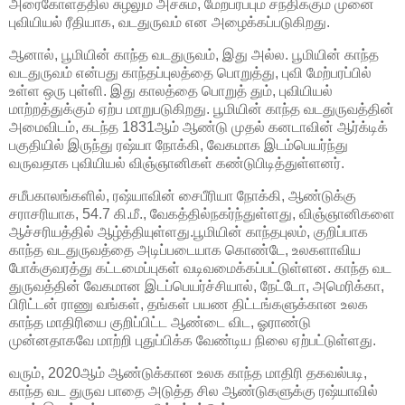
அரைகோளத்தில் சுழலும் அச்சும், மேற்பரப்பும் சந்திக்கும் முனை
புவியியல் ரீதியாக, வடதுருவம் என அழைக்கப்படுகிறது.
ஆனால், பூமியின் காந்த வடதுருவம், இது அல்ல. பூமியின் காந்த
வடதுருவம் என்பது காந்தப்புலத்தை பொறுத்து, புவி மேற்பரப்பில்
உள்ள ஒரு புள்ளி. இது காலத்தை பொறுத் தும், புவியியல்
மாற்றத்துக்கும் ஏற்ப மாறுபடுகிறது. பூமியின் காந்த வடதுருவத்தின்
அமைவிடம், கடந்த 1831ஆம் ஆண்டு முதல் கனடாவின் ஆர்க்டிக்
பகுதியில் இருந்து ரஷ்யா நோக்கி, வேகமாக இடம்பெயர்ந்து
வருவதாக புவியியல் விஞ்ஞானிகள் கண்டுபிடித்துள்ளனர்.
சமீபகாலங்களில், ரஷ்யாவின் சைபீரியா நோக்கி, ஆண்டுக்கு
சராசரியாக, 54.7 கி.மீ., வேகத்தில்நகர்ந்துள்ளது, விஞ்ஞானிகளை
ஆச்சரியத்தில் ஆழ்த்தியுள்ளது.பூமியின் காந்தபுலம், குறிப்பாக
காந்த வடதுருவத்தை அடிப்படையாக கொண்டே, உலகளாவிய
போக்குவரத்து கட்டமைப்புகள் வடிவமைக்கப்பட்டுள்ளன. காந்த வட
துருவத்தின் வேகமான இடப்பெயர்ச்சியால், நேட்டோ, அமெரிக்கா,
பிரிட்டன் ராணு வங்கள், தங்கள் பயண திட்டங்களுக்கான உலக
காந்த மாதிரியை குறிப்பிட்ட ஆண்டை விட, ஓராண்டு
முன்னதாகவே மாற்றி புதுப்பிக்க வேண்டிய நிலை ஏற்பட்டுள்ளது.
வரும், 2020ஆம் ஆண்டுக்கான உலக காந்த மாதிரி தகவல்படி,
காந்த வட துருவ பாதை அடுத்த சில ஆண்டுகளுக்கு ரஷ்யாவில்