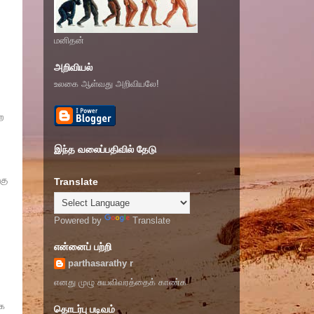
மனிதன்
அறிவியல்
உலகை ஆள்வது அறிவியலே!
ை
இந்த வலைப்பதிவில் தேடு
கு
Translate
Powered by
Translate
என்னைப் பற்றி
parthasarathy r
எனது முழு சுயவிவரத்தைக் காண்க
ாக
தொடர்பு படிவம்