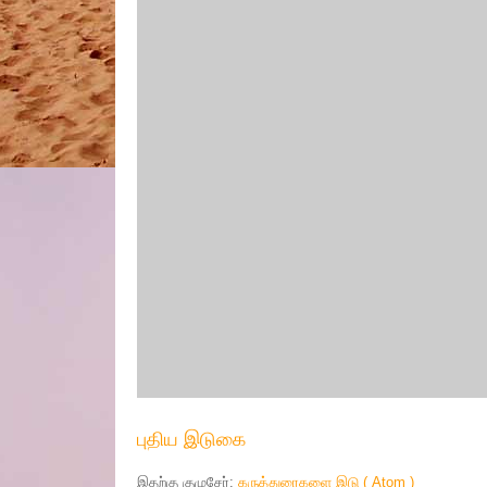
புதிய இடுகை
இதற்கு குழுசேர்:
கருத்துரைகளை இடு ( Atom )