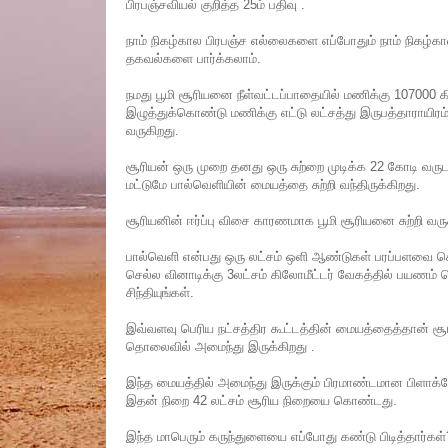
பிரபஞ்சவியல் குறித்த 25ம் பதிவு .
நாம் நிகழ்கால பிரபஞ்ச எல்லைகளை எப்போதும் நாம் நிகழ்கால
தகவல்களை பார்க்கலாம்.
நமது பூமி சூரியனை நீள்வட்டப்பாதையில் மணிக்கு 107000 க
இழுத்துக்கொண்டு மணிக்கு எட்டு லட்சத்து இருபத்தாராயிரம்
வருகிறது.
சூரியன் ஒரு முறை தனது ஒரு சுற்றை முடிக்க 22 கோடி வர
மட்டுமே பால்வெளியின் மையத்தை சுற்றி வந்திருக்கிறது.
சூரியனின் ஈர்ப்பு விசை காரணமாக பூமி சூரியனை சுற்றி வர
பால்வெளி என்பது ஒரு லட்சம் ஒளி ஆண்டுகள் பரப்பளவை க
செல்ல வினாடிக்கு 3லட்சம் கிலோமீட்டர் வேகத்தில் பயணம்
சிந்தியுங்கள்.
இவ்வளவு பெரிய நட்சத்திர கூட்டத்தின் மையத்தைத்தான் சூர
தொலைவில் அமைந்து இருக்கிறது .
இந்த மையத்தில் அமைந்து இருக்கும் பிரமாண்டமான பிளாக்கோ
இதன் நிறை 42 லட்சம் சூரிய நிறையை கொண்டது.
இந்த மாபெரும் கருந்துளையை எப்போது கண்டு பிடித்தார்