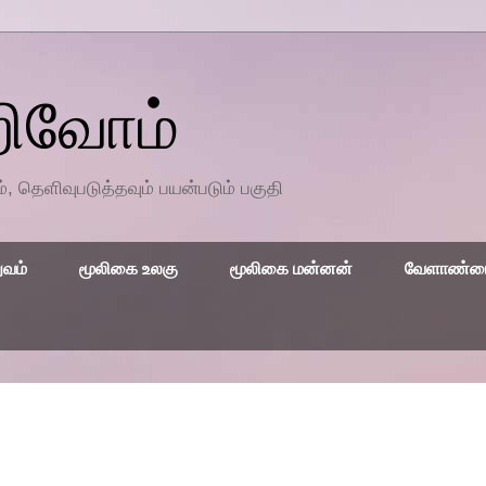
றிவோம்
தெளிவுபடுத்தவும் பயன்படும் பகுதி
ுவம்
மூலிகை உலகு
மூலிகை மன்னன்
வேளாண்மை