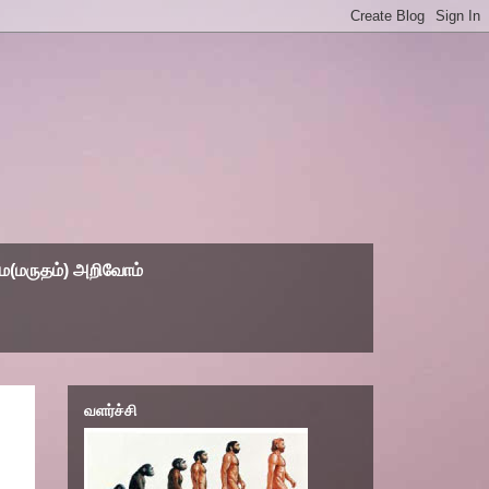
(மருதம்) அறிவோம்
வளர்ச்சி