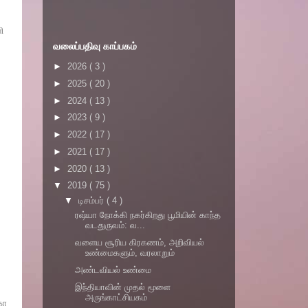
ி
வலைப்பதிவு காப்பகம்
►
2026
( 3 )
►
2025
( 20 )
►
2024
( 13 )
►
2023
( 9 )
►
2022
( 17 )
►
2021
( 17 )
►
2020
( 13 )
▼
2019
( 75 )
▼
டிசம்பர்
( 4 )
ரஷ்யா நோக்கி நகர்கிறது பூமியின் காந்த
வடதுருவம்: வ...
வளைய சூரிய கிரகணம், அறிவியல்
உண்மைகளும், வரலாறும்
அண்டவியல் உண்மை
இந்தியாவின் முதல் மூளை
்
அருங்காட்சியகம்
கா