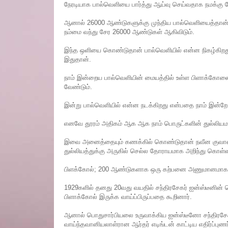
நேரடியாக பால்வெளியை பார்த்து ஆய்வு செய்வதாக நமக்கு த
ஆனால் 26000 ஆண்டுகளுக்கு முந்திய பால்வெளியைத்தான் நா
நம்மை வந்து சேர 26000 ஆண்டுகள் ஆகிவிடும்.
இந்த ஒளியை கொண்டுதான் பால்வெளியில் என்ன நிகழ்கிறது 
இதுதான்.
நாம் இன்றைய பால்வெளியின் மையத்தில் உள்ள பிளாக்கோலை
வேண்டும்.
இன்று பால்வெளியில் என்ன நடக்கிறது என்பதை நாம் இன்றே
எனவே தூரம் அதிகம் ஆக ஆக நாம் பொருட்களின் துல்லியம
இவை அனைத்தையும் கணக்கில் கொண்டுதான் நவீன குவாண்ட
துல்லியத்துக்கு அருகில் செல்ல தோராயமாக அறிந்து கொள்ள ம
பிளக்கோல்; 200 ஆண்டுகளாக ஒரு கற்பனை அணுமானமாகவ
1929களில் தனது 20வது வயதில் சந்திரசேகர் ஐன்ஸ்டீனின் 
பிளாக்கோல் இருக்க வாய்ப்பிருப்பதை கூறினார்.
ஆனால் பொதுசார்பியலை உருவாக்கிய ஐன்ஸ்டீனோ சந்திரசேகர
வாய்ந்தவானியலாள்ரான ஆர்தர் எடிங்டன் காட்டிய எதிர்ப்