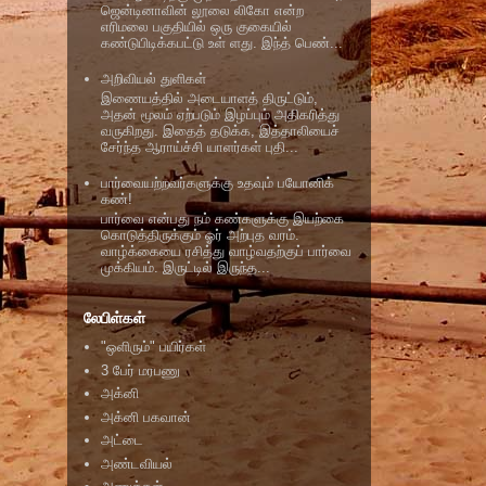
ஜென்டினாவின் லூலை லிகோ என்ற
எரிமலை பகுதியில் ஒரு குகையில்
கண்டுபிடிக்கபட்டு உள் ளது. இந்த் பெண்...
அறிவியல் துளிகள்
இணையத்தில் அடையாளத் திருட்டும்,
அதன் மூலம் ஏற்படும் இழப்பும் அதிகரித்து
வருகிறது. இதைத் தடுக்க, இத்தாலியைச்
சேர்ந்த ஆராய்ச்சி யாளர்கள் புதி...
பார்வையற்றவர்களுக்கு உதவும் பயோனிக்
கண்!
பார்வை என்பது நம் கண்களுக்கு இயற்கை
கொடுத்திருக்கும் ஓர் அற்புத வரம்.
வாழ்க்கையை ரசித்து வாழ்வதற்குப் பார்வை
முக்கியம். இருட்டில் இருந்த...
லேபிள்கள்
"ஒளிரும்" பயிர்கள்
3 பேர் மரபணு
அக்னி
அக்னி பகவான்
அட்டை
அண்டவியல்