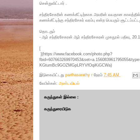
சென்றுவிட்டார் .
சந்திரசேகரின் கணக்கீட்டிற்காக அவரின் வயதான காலத்தில் 
கணக்கீட்டிற்கு சந்திரசேகர் வரம்பு என்ற பெயரும் சூட்டப்பட்ட
தொடரும்
- ஆர் சந்திரசேகரன் ஆர் சந்திரசேகரன் முகநூல் பதிவு, 20.
[
](https://www.facebook.com/photo.php?
fbid=607663269970453&set=a.156083961795055&
KGtumBc9GOZMGpLRYVfOqiKiGCWa)
இடுகையிட்டது
parthasarathy r
நேரம்
7:45 AM
லேபிள்கள்:
அண்டவியல்
கருத்துகள் இல்லை :
கருத்துரையிடுக