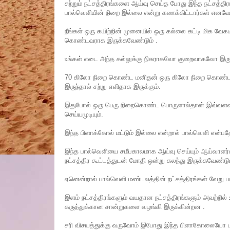
சுற்றும் நட்சத்திரங்களை ஆய்வு செய்த போது இந்த நட்சத
பால்வெளியின் நிறை இல்லை என்று கணக்கிட்டார்கள் எனவே 
நீங்கள் ஒரு கயிற்றின் முனையில் ஒரு கல்லை கட்டி மிக வே
கொண்டவராக இருக்கவேண்டும் .
உங்கள் எடை அந்த கல்லுக்கு நிகராகவோ குறைவாகவோ இருந்
70 கிலோ நிறை கொண்ட மனிதன் ஒரு கிலோ நிறை கொண்ட கல
இருந்தால் சற்று எளிதாக இருக்கும்.
இதுபோல் ஒரு பெரு நிறைகொண்ட பொருளால்தான் இவ்வளவு பெ
செய்யமுடியும்.
இந்த பிளாக்கோல் மட்டும் இல்லை என்றால் பால்வெளி என்பத
இந்த பால்வெளியை சமீபகாலமாக ஆய்வு செய்யும் ஆய்வாளர
நட்சத்திர கூட்டத்துடன் மோதி ஒன்று கலந்து இருக்கவேண்டும்
ஏனென்றால் பால்வெளி மண்டலத்தின் நட்சத்திரங்கள் வேறு
இளம் நட்சத்திரங்களும் வயதான நட்சத்திரங்களும் அவற்றி
கருத்துக்கான சான்றுகளை வழங்கி இருக்கின்றன .
சரி விசயத்துக்கு வருவோம் இபோது இந்த பிளாகோலையோ 