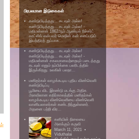
பிரபலமான இடுகைகள்
கண்டுபிடித்தது... கடவுள் அல்ல!
கண்டுபிடித்தது... கடவுள் அல்ல! -
மதிமன்னன் 1862ஆம் ஆண்டில் ரிச்சர்ட்
காட்லிங் என்பவர் மெஷின் கன் எனப்படும்
இயந்திரத் துப்பாக...
கண்டுபிடித்தது... கடவுள் அல்ல!
கண்டுபிடித்தது... கடவுள் அல்ல! -
மதிமன்னன் சகலமானவற்றையும் படைத்தது
கடவுள் எனும் நம்பிக்கை பலரிடத்தில்
இருக்கிறது. உலகின் பலநா...
மனிதர்கள் வாழக்கூடிய புதிய விண்வெளி
கண்டுபிடிப்பு
பூமியை விட இரண்டு மடங்கு அதிக
அளவிலான எதிர்காலத்தில் மனிதர்கள்
வாழக்கூடிய விண்வெளியை விண்வெளி
வானியலாளர்கள் கண்டறிந்துள்ளனர்.
அதனை பற்றி விர...
கனியின் நிலையை
அளக்கும் கருவி
ள்
March 11, 2021 •
Viduthalai
கிடங்கில் வைத்துள்ள காய்க