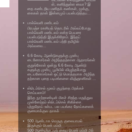
ள், கனிந்துள்ள னவா? இ
தை கண்டறிய மனிதக் கண்கள், மூக்கு,
கைகள் தான் இன்னமும் பயன்படுத்தப...
பால்வெளி மண்டலம்
பிரபஞ்ச ரகசியத் தொடரில் அவ்வப்போது
பால்வெளி மண்டலம் என்ற பெயரை
பயன்படுத்தி இருக்கிறோம். இந்தப்
பால்வெளி மண்டலம் பற்றி தமிழில்
அவ்வளவ...
6.6 கோடி ஆண்டுகளுக்கு முன்பு
டைனோசர்கள் அழிந்ததற்கான ஆதாரங்கள்
குறுங்கோள் ஒன்று 6.6 கோடி ஆண்டு
களுக்கு முன்பு, பூமியில் விழுந்தபோது
டையனோசர்கள் ஒட்டு மொத்தமாக அழிந்த
தற்கான புதை படிமங்களை விஞ்ஞானிகள் ...
ஸ்டெம்செல் மூலம் குழந்தை பிறக்கச்
செய்யலாம்!
இந்த நூற்றாண்டின் மிகச் சிறந்த மருத்துவ
முன்னேற்றம் ஸ்டெம்செல் சிகிச்சை.
புற்றுநோய் உள்பட பல பயங்கர நோய்களைக்
குணமாக்குவ தாகக் ...
500 ஆண்டாக மெருகு குலையாமல்
இருக்கும் பெண் மம்மி
500 ஆண்டிற்கு முந் தைய பெண் மம்மி அர்