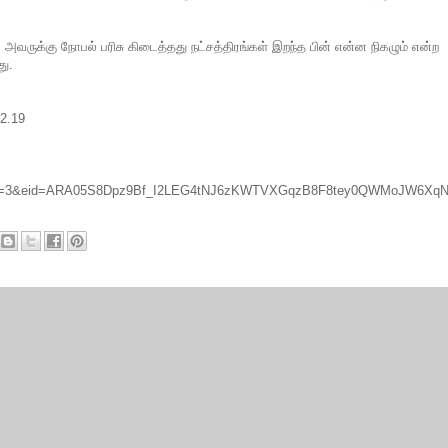
அவருக்கு நோபல் பரிசு கிடைத்தது நட்சத்திரங்கள் இறந்த பின் என்ன நிகழும் என்ற
து.
12.19
type=3&eid=ARA05S8Dpz9Bf_I2LEG4tNJ6zKWTVXGqzB8F8tey0QWMoJW6Xq